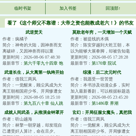
临时书架
加入书签
回顶部↑
看了《这个师父不靠谱：大帝之资也能教成老六！》的书友
还喜欢看
武逆焚天
莫欺老年穷，一天增加一个天赋
作者：疯橘子
作者：被提线的木偶
点
简介：神奇的大陆，因神兽而支
简介：陈安穿越到大乾王朝，本
离破碎，又因神兽而得以重
以为能够大展拳脚，却被告知毫
生！！各方势力追寻多年的重宝
更新时间：2026-08-06 07:48:30
无武道天赋，六十年来，妻亡子
更新时间：2026-08-05 17:28:28
出世，一场腥风血雨...
最新章节：
第六千零九十四章 饱
弃，行将就木。...
最新章节：
第170章 院试
和攻击
武道长生，从大离第一纨绔开始
综漫：后二次元时代
作者：借我三两风
作者：我愿受一世苦楚
简介：一觉醒来，顾尘风成为大
简介：本书涉及动漫众多，实时
离王朝相国府少爷。开局惨遭女
加入最新番剧，可以根据标题选
魔头采补，却因祸得福，获逆天
更新时间：2026-08-05 18:25:10
择自己喜欢的篇章观看，剧情影
更新时间：2026-08-05 23:45:20
奇宝，悟绝世功...
最新章节：
第九百八十章 仙人跳
响不大！关联世...
最新章节：
第1486章 界潮
成就人间武圣，从推演金钟罩开
玄幻：开局征服女魔头，真把我
作者：听山越海
作者：借我三两风
始
当纨绔？
简介：林擎一朝穿越，却发现自
简介：一觉醒来，顾尘风成为大
己遭受奸人算计，命在旦夕。
离王朝相国府少爷。开局惨遭女