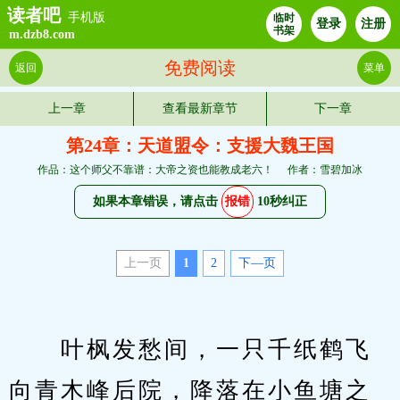
读者吧
手机版
临时
登录
注册
书架
m.dzb8.com
免费阅读
返回
菜单
上一章
查看最新章节
下一章
第24章：天道盟令：支援大魏王国
作品：这个师父不靠谱：大帝之资也能教成老六！
作者：雪碧加冰
如果本章错误，请点击
报错
10秒纠正
上一页
1
2
下—页
　　叶枫发愁间，一只千纸鹤飞
向青木峰后院，降落在小鱼塘之