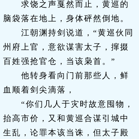
　　求饶之声戛然而止，黄巡的
脑袋落在地上，身体砰然倒地。
　　江朝渊持剑说道，“黄巡伙同
州府上官，意欲谋害太子，撺掇
百姓强抢官仓，当该枭首。”
　　他转身看向门前那些人，鲜
血顺着剑尖滴落，
　　“你们几人于灾时故意囤物，
抬高市价，又和黄巡合谋引城中
生乱，论罪本该当诛，但太子殿