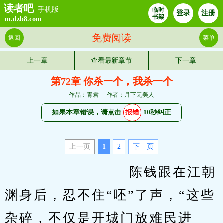
读者吧
手机版
临时
登录
注册
书架
m.dzb8.com
免费阅读
返回
菜单
上一章
查看最新章节
下一章
第72章 你杀一个，我杀一个
作品：青君
作者：月下无美人
如果本章错误，请点击
报错
10秒纠正
上一页
1
2
下—页
                         陈钱跟在江朝
渊身后，忍不住“呸”了声，“这些
杂碎，不仅是开城门放难民进