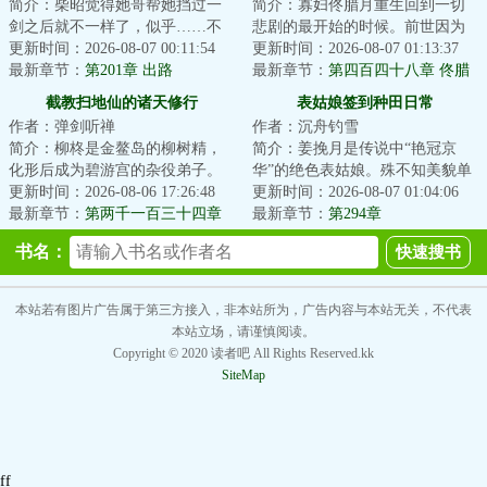
简介：柴昭觉得她哥帮她挡过一
简介：寡妇佟腊月重生回到一切
剑之后就不一样了，似乎……不
悲剧的最开始的时候。前世因为
是他了。他总会说些郑先生都没
更新时间：2026-08-07 00:11:54
改嫁宋大龙，踏上了一条不归
更新时间：2026-08-07 01:13:37
听过的，她听起...
最新章节：
第201章 出路
路。重生归来的第...
最新章节：
第四百四十八章 佟腊
月改变了我的一生
截教扫地仙的诸天修行
表姑娘签到种田日常
作者：弹剑听禅
作者：沉舟钓雪
简介：柳柊是金鳌岛的柳树精，
简介：姜挽月是传说中“艳冠京
化形后成为碧游宫的杂役弟子。
华”的绝色表姑娘。殊不知美貌单
实际上，柳柊是杨眉大仙的后
更新时间：2026-08-06 17:26:48
出从来都是死局。想打破死局，
更新时间：2026-08-07 01:04:06
裔，具有变异的时...
最新章节：
第两千一百三十四章
要么有挂，要...
最新章节：
第294章
神仙炮灰9
书名：
本站若有图片广告属于第三方接入，非本站所为，广告内容与本站无关，不代表
本站立场，请谨慎阅读。
Copyright © 2020 读者吧 All Rights Reserved.kk
SiteMap
ff