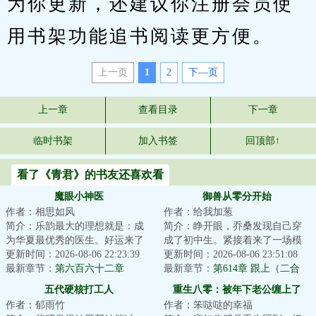
为你更新，还建议你注册会员使
用书架功能追书阅读更方便。
上一页
1
2
下—页
上一章
查看目录
下一章
临时书架
加入书签
回顶部↑
看了《青君》的书友还喜欢看
魔眼小神医
御兽从零分开始
作者：相思如风
作者：给我加葱
简介：乐韵最大的理想就是：成
简介：睁开眼，乔桑发现自己穿
为华夏最优秀的医生。好运来了
成了初中生。紧接着来了一场模
挡不住，高考前无意间开启一个
更新时间：2026-08-06 22:23:39
拟考。毕业她怕了吗？她怕
更新时间：2026-08-06 23:51:08
系统，双眼获得...
最新章节：
第六百六十二章
了……这考的都什么...
最新章节：
第614章 跟上（二合
一）
五代硬核打工人
重生八零：被年下老公缠上了
作者：郁雨竹
作者：笨哒哒的幸福