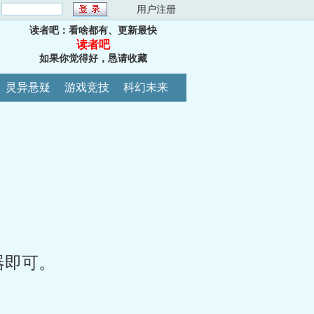
：
用户注册
读者吧：看啥都有、更新最快
读者吧
如果你觉得好，恳请收藏
灵异悬疑
游戏竞技
科幻未来
器即可。