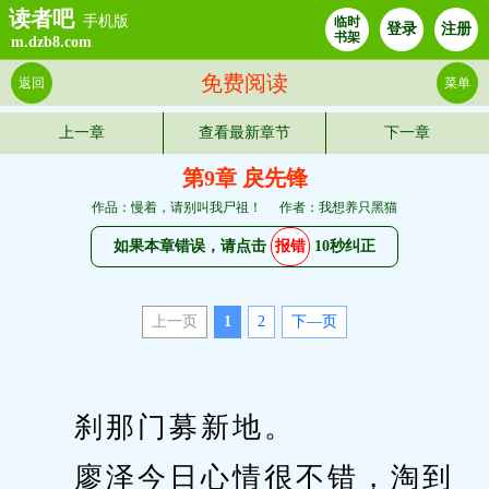
读者吧
手机版
临时
登录
注册
书架
m.dzb8.com
免费阅读
返回
菜单
上一章
查看最新章节
下一章
第9章 戾先锋
作品：慢着，请别叫我尸祖！
作者：我想养只黑猫
如果本章错误，请点击
报错
10秒纠正
上一页
1
2
下—页
　　刹那门募新地。
　　廖泽今日心情很不错，淘到