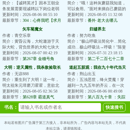
简介：【诚聘英才】因本王朝业
简介：“哦！这种灰蘑菇我知道，
务发展需要现诚聘以下岗位老弱
可以食用。”面对来摘自己蘑菇的
病残孕、坑蒙拐骗偷以上岗位数
更新时间：2026-08-06 00:55:10
冒险者，林珺默默在那丛灰蘑菇
更新时间：2026-08-05 11:32:08
量不等，多多益...
最新章节：
304：心疼我吧【求月
里催生出了...
最新章节：
番外·老大去哪儿
票】
（下）
矢车菊魔女
归墟界主
作者：青空乐章
作者：努力吃鱼
简介：黄昏云海，大蛇遨游于天
简介：“极山呼吸法简化中…简化
际大蛇，背负世界的大蛇七块大
成功…极山呼吸法→呼吸！”陈斐
陆于蛇背之上起伏，亿万生灵随
更新时间：2026-08-07 00:42:19
深吸了一口气。“极山呼吸法经验
更新时间：2026-07-31 23:18:15
之于云海飘摇这...
最新章节：
第267章 金穗号角
值+。”...
最新章节：
第二千二百七十二章
至强者
大明：逆天属性，我杀敌捡取长
道起五脏观：我在九十年代当天
作者：无谅888
作者：荆山出玉
生
师
简介：重生到了大明！这一年，
简介：五浊恶世，绛火焚魔！穿
明太祖朱元璋磨刀霍霍，意欲北
越到一九九五年的齐云，在一次
伐，彻定北元，将汉家中原完全
更新时间：2026-08-05 02:36:58
山村的婚宴上。一则关于“神仙
更新时间：2026-08-06 00:49:08
掌控，为自己儿...
最新章节：
第628章 霸道真气
山”传说，将他...
最新章节：
第八百九十章 ：失踪
者归，六车出城
书名：
本站若有图片广告属于第三方接入，非本站所为，广告内容与本站无关，不代表
本站立场，请谨慎阅读。