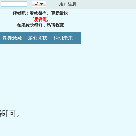
：
用户注册
读者吧：看啥都有、更新最快
读者吧
如果你觉得好，恳请收藏
灵异悬疑
游戏竞技
科幻未来
器即可。