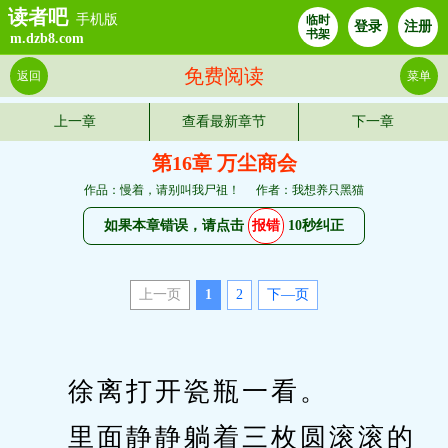
读者吧
手机版
临时
登录
注册
书架
m.dzb8.com
免费阅读
返回
菜单
上一章
查看最新章节
下一章
第16章 万尘商会
作品：慢着，请别叫我尸祖！
作者：我想养只黑猫
如果本章错误，请点击
报错
10秒纠正
上一页
1
2
下—页
　　徐离打开瓷瓶一看。
　　里面静静躺着三枚圆滚滚的