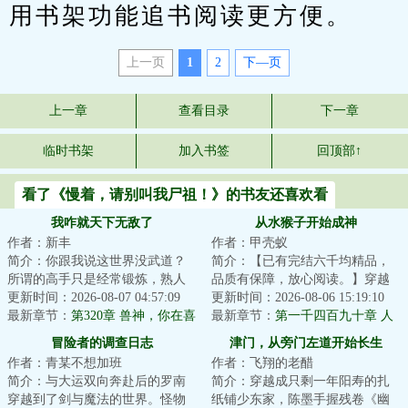
用书架功能追书阅读更方便。
上一页
1
2
下—页
上一章
查看目录
下一章
临时书架
加入书签
回顶部↑
看了《慢着，请别叫我尸祖！》的书友还喜欢看
我咋就天下无敌了
从水猴子开始成神
作者：新丰
作者：甲壳蚁
简介：你跟我说这世界没武道？
简介：【已有完结六千均精品，
所谓的高手只是经常锻炼，熟人
品质有保障，放心阅读。】穿越
生巧的原因？不可能，绝不可
更新时间：2026-08-07 04:57:09
成渔民，船还被抢了，怎么办？
更新时间：2026-08-06 15:19:10
能。这面板有境界...
最新章节：
第320章 兽神，你在喜
饥寒交迫的梁渠...
最新章节：
第一千四百九十章 人
悦什么？
生且自由（6k2）
冒险者的调查日志
津门，从旁门左道开始长生
作者：青某不想加班
作者：飞翔的老醋
简介：与大运双向奔赴后的罗南
简介：穿越成只剩一年阳寿的扎
穿越到了剑与魔法的世界。怪物
纸铺少东家，陈墨手握残卷《幽