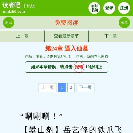
读者吧
手机版
临时
登录
注册
书架
m.dzb8.com
免费阅读
返回
菜单
上一章
查看最新章节
下一章
第24章 逼入仙墓
作品：慢着，请别叫我尸祖！
作者：我想养只黑猫
如果本章错误，请点击
报错
10秒纠正
上一页
1
2
下—页
　　“唰唰唰！”
　　【攀山豹】岳艺修的铁爪飞