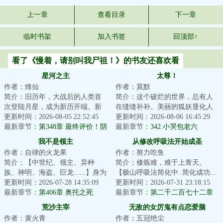
上一章
查看目录
下一章
临时书架
加入书签
回顶部↑
看了《慢着，请别叫我尸祖！》的书友还喜欢看
星河之主
太尊！
作者：烽仙
作者：莫默
简介：旧历年，大战后的人类首
简介：这个破烂的世界，总有人
次登陆月星，成为新历开端。新
在缝缝补补。美丽的狐妖显化人
历年，月星人口超过亿，人类诞
更新时间：2026-08-05 22:52:45
身，毛茸茸的尾巴在身后摇曳生
更新时间：2026-08-06 16:45:29
生第一位星空武...
最新章节：
第348章 最终评价！阴
姿，望着少年：...
最新章节：
342.小哭包老六
谋【万字求票】
我不是领主
从修改呼吸法开始成圣
作者：自律的火龙果
作者：努力吃鱼
简介：【中世纪、领主、异种
简介：修炼难，难于上青天。
族、神明、海盗、巨龙......】身为
【极山呼吸法简化中..简化成功...
马匪头子，林恩本没有改变这个
更新时间：2026-07-28 14:35:09
极山呼吸法→呼吸!】陈斐深吸了
更新时间：2026-07-31 23:18:15
时代的义务。...
最新章节：
第406章 奥托之死
一口气。【极...
最新章节：
第二千二百七十二章
至强者
荒沙主宰
无敌的女厉鬼有点恋爱脑
作者：黄火青
作者：五冠绝尘