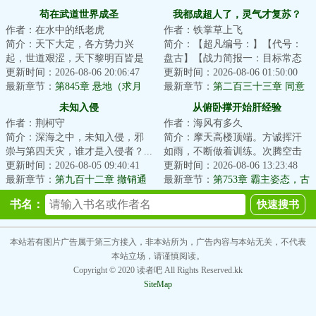
寻仇上门
字，求月票）
苟在武道世界成圣
我都成超人了，灵气才复苏？
作者：在水中的纸老虎
作者：铁掌草上飞
简介：天下大定，各方势力兴
简介：【超凡编号：】【代号：
起，世道艰涩，天下黎明百皆是
盘古】【战力简报一：目标常态
生活在水深火热当中。出身微末
更新时间：2026-08-06 20:06:47
为普通青年男性，具备远超生物
更新时间：2026-08-06 01:50:00
的徐修身负【天道...
最新章节：
第845章 悬地（求月
极限的肉体强度...
最新章节：
第二百三十三章 同意
票！）
未知入侵
从俯卧撑开始肝经验
作者：荆柯守
作者：海风有多久
简介：深海之中，未知入侵，邪
简介：摩天高楼顶端。方诚挥汗
崇与第四天灾，谁才是入侵者？...
如雨，不断做着训练。次腾空击
更新时间：2026-08-05 09:40:41
掌俯卧撑。次二指禅俯卧撑。次
更新时间：2026-08-06 13:23:48
最新章节：
第九百十二章 撤销通
单臂引体向上。...
最新章节：
第753章 霸主姿态，古
缉
槐村的变化
书名：
本站若有图片广告属于第三方接入，非本站所为，广告内容与本站无关，不代表
本站立场，请谨慎阅读。
Copyright © 2020 读者吧 All Rights Reserved.kk
SiteMap