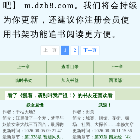
吧】 m.dzb8.com。我们将会持续
为你更新，还建议你注册会员使
用书架功能追书阅读更方便。
上一页
1
2
下—页
上一章
查看目录
下一章
临时书架
加入书签
回顶部↑
看了《慢着，请别叫我尸祖！》的书友还喜欢看
妖女且慢
武道！
作者：干枯大地3
作者：田隶
简介：江晨做了一个梦，梦里与
简介：城寨、烟馆、花街、赌
妖族女帝大战三百回合，最后吻
场、社团、大探长……李修文穿
了女帝。本来以为只是一场梦，
更新时间：2026-08-05 09:21:47
越到了殖民政府统治下的香海，
更新时间：2026-08-06 11:15:56
没想到梦醒之后...
最新章节：
第1338章 暂避风头，
此世江湖余温尚在...
最新章节：
第93章 撼龙经（4k