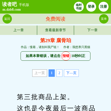
读者吧
手机版
临时
登录
注册
书架
m.dzb8.com
免费阅读
返回
菜单
上一章
查看最新章节
下一章
第29章 腐骨珀
作品：慢着，请别叫我尸祖！
作者：我想养只黑猫
如果本章错误，请点击
报错
10秒纠正
上一页
1
2
下—页
　　第三批商品上架。
　　这也是今夜最后一波商品