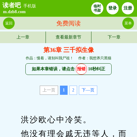
读者吧
手机版
临时
登录
注册
书架
m.dzb8.com
免费阅读
返回
菜单
上一章
查看最新章节
下一章
第36章 三千拟生像
作品：慢着，请别叫我尸祖！
作者：我想养只黑猫
如果本章错误，请点击
报错
10秒纠正
上一页
1
2
下—页
　　洪沙欧心中冷笑。
　　他没有理会戚无违等人，而