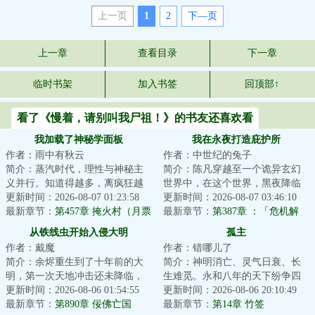
上一页
1
2
下—页
上一章
查看目录
下一章
临时书架
加入书签
回顶部↑
看了《慢着，请别叫我尸祖！》的书友还喜欢看
我加载了神秘学面板
我在永夜打造庇护所
作者：雨中有秋云
作者：中世纪的兔子
简介：蒸汽时代，理性与神秘主
简介：陈凡穿越至一个诡异玄幻
义并行。知道得越多，离疯狂越
世界中，在这个世界，黑夜降临
近，这是帷幕后的共识。李察不
更新时间：2026-08-07 01:23:58
后，无数诡物肆虐人间。他通过
更新时间：2026-08-07 03:46:10
信这个。或者说...
最新章节：
第457章 掩火村（月票
穿越自带的永夜...
最新章节：
第387章 ：「危机解
加更12）
除。」
从铁线虫开始入侵大明
孤主
作者：戴魔
作者：错哪儿了
简介：余烬重生到了十年前的大
简介：神明消亡、灵气日衰、长
明，第一次天地冲击还未降临，
生难觅。永和八年的天下纷争四
万妖没有彻底复苏，倭寇还未彻
更新时间：2026-08-06 01:54:55
起，战祸连岁，弱邦为驱逐入侵
更新时间：2026-08-06 20:10:49
底携百鬼登陆，...
最新章节：
第890章 佞佛亡国
敌寇，换社稷存...
最新章节：
第14章 竹签