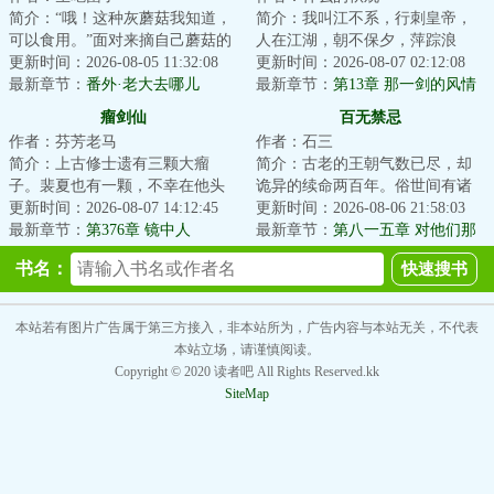
简介：“哦！这种灰蘑菇我知道，
简介：我叫江不系，行刺皇帝，
可以食用。”面对来摘自己蘑菇的
人在江湖，朝不保夕，萍踪浪
冒险者，林珺默默在那丛灰蘑菇
更新时间：2026-08-05 11:32:08
迹。他们都管我叫浪子，最开始
更新时间：2026-08-07 02:12:08
里催生出了...
最新章节：
番外·老大去哪儿
我以为是因我飘零...
最新章节：
第13章 那一剑的风情
（下）
瘤剑仙
百无禁忌
作者：芬芳老马
作者：石三
简介：上古修士遗有三颗大瘤
简介：古老的王朝气数已尽，却
子。裴夏也有一颗，不幸在他头
诡异的续命两百年。俗世间有诸
里。瘤子告诉裴夏：“你太辛苦
更新时间：2026-08-07 14:12:45
多禁忌。不可犯禁、犯禁必死！
更新时间：2026-08-06 21:58:03
了，从今天开始，...
最新章节：
第376章 镜中人
出门先看黄历，...
最新章节：
第八一五章 对他们那
么好干吗？
书名：
本站若有图片广告属于第三方接入，非本站所为，广告内容与本站无关，不代表
本站立场，请谨慎阅读。
Copyright © 2020 读者吧 All Rights Reserved.kk
SiteMap