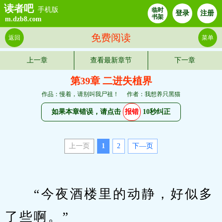
读者吧
手机版
临时
登录
注册
书架
m.dzb8.com
免费阅读
返回
菜单
上一章
查看最新章节
下一章
第39章 二进失植界
作品：慢着，请别叫我尸祖！
作者：我想养只黑猫
如果本章错误，请点击
报错
10秒纠正
上一页
1
2
下—页
　　“今夜酒楼里的动静，好似多
了些啊。”