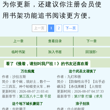
为你更新，还建议你注册会员使
用书架功能追书阅读更方便。
上一页
1
2
下—页
上一章
查看目录
下一章
临时书架
加入书签
回顶部↑
看了《慢着，请别叫我尸祖！》的书友还喜欢看
万生痴魔
这个武圣太谨慎了
作者：沙拉古斯
作者：九灯和善
简介：拿个碗，填好土，数个一
简介：【防御性出手】【出手必
二三四五。种个蛤蟆变火车，种
碾压】【杀伐果断】【人情世
颗毛豆变老虎。种出一身好手
更新时间：2026-08-07 21:03:41
故】“我真不惹事，只是防御性先
更新时间：2026-08-07 04:37:33
艺，一生享福不受...
最新章节：
第三百八十二章 千层
下手为强。”穿...
最新章节：
第37章 打爆（求月
笼啸
票）
这个地下城长蘑菇了
浪子别浪
作者：生吃菌子
作者：什么的秋观