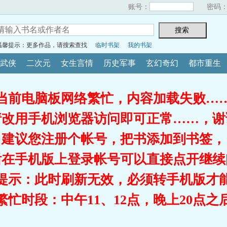
账号：
密码
温馨提示：更多作品，请搜索查找
临时书架
我的书架
武侠
二次元
女生言情
历史军事
玄幻奇幻
都市重生
当前电脑板网络繁忙，内容加载失败…
请改用手机浏览器访问即可正常……，谢
建议您注册个帐号，把书添加到书签，
后在手机版上登录帐号可以直接点开继续
提示：此时刷新无效，必须转手机版才
繁忙时段：中午11、12点，晚上20点之