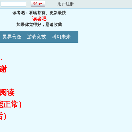
：
用户注册
读者吧：看啥都有、更新最快
读者吧
如果你觉得好，恳请收藏
灵异悬疑
游戏竞技
科幻未来
…
谢
阅读
能正常）
后）