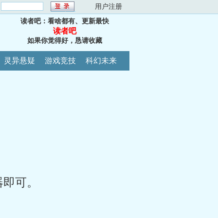
：
用户注册
读者吧：看啥都有、更新最快
读者吧
如果你觉得好，恳请收藏
灵异悬疑
游戏竞技
科幻未来
器即可。