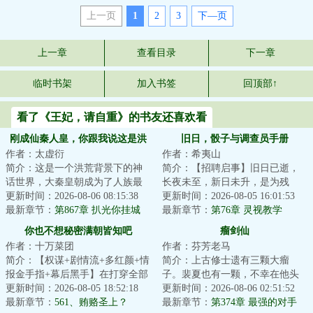
上一页
1
2
3
下—页
上一章
查看目录
下一章
临时书架
加入书签
回顶部↑
看了《王妃，请自重》的书友还喜欢看
刚成仙秦人皇，你跟我说这是洪
旧日，骰子与调查员手册
作者：太虚衍
作者：希夷山
荒
简介：这是一个洪荒背景下的神
简介：【招聘启事】旧日已逝，
话世界，大秦皇朝成为了人族最
长夜未至，新日未升，是为残
后一个气运之朝！凡人在这个世
更新时间：2026-08-06 08:15:38
昼。在这个神灾多得像路边野狗
更新时间：2026-08-05 16:01:53
界，微不足道，...
最新章节：
第867章 扒光你挂城
的时代，有人试图...
最新章节：
第76章 灵视教学
墙！天宗掌门被一招夺剑，羞愤
（下）
你也不想秘密满朝皆知吧
瘤剑仙
到发抖
作者：十万菜团
作者：芬芳老马
简介：【权谋+剧情流+多红颜+情
简介：上古修士遗有三颗大瘤
报金手指+幕后黑手】在打穿全部
子。裴夏也有一颗，不幸在他头
剧情线后，李明夷穿越到了游戏
更新时间：2026-08-05 18:52:18
里。瘤子告诉裴夏：“你太辛苦
更新时间：2026-08-06 02:51:52
《天下潮》中...
最新章节：
561、贿赂圣上？
了，从今天开始，...
最新章节：
第374章 最强的对手