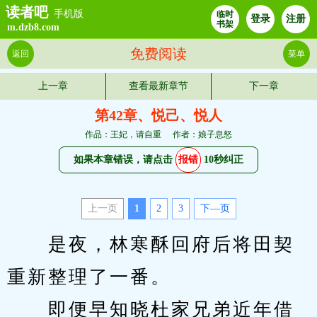
读者吧
手机版
临时
登录
注册
书架
m.dzb8.com
免费阅读
返回
菜单
上一章
查看最新章节
下一章
第42章、悦己、悦人
作品：王妃，请自重
作者：娘子息怒
如果本章错误，请点击
报错
10秒纠正
上一页
1
2
3
下—页
　　是夜，林寒酥回府后将田契
重新整理了一番。
　　即便早知晓杜家兄弟近年借