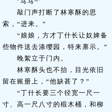
　　‘笃笃~’
　　敲门声打断了林寒酥的思
索，“进来。”
　　“娘娘，方才丁什长让奴婢备
些物件送去涤缨园，特来禀示。”
　　晚絮立于门内。
　　林寒酥头也不抬，目光依旧
留在账册上，“他缺甚了？”
　　“丁什长要三个径宽一尺一
寸、高一尺八寸的椴木桶，和柳