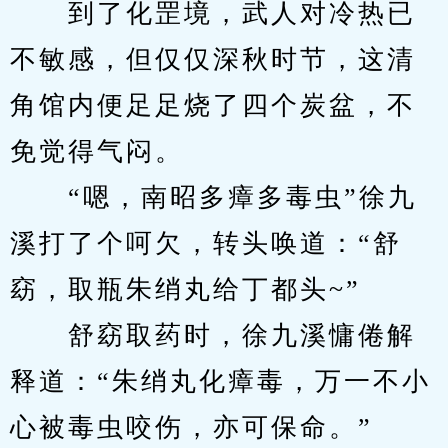
　　到了化罡境，武人对冷热已
不敏感，但仅仅深秋时节，这清
角馆内便足足烧了四个炭盆，不
免觉得气闷。
　　“嗯，南昭多瘴多毒虫”徐九
溪打了个呵欠，转头唤道：“舒
窈，取瓶朱绡丸给丁都头~”
　　舒窈取药时，徐九溪慵倦解
释道：“朱绡丸化瘴毒，万一不小
心被毒虫咬伤，亦可保命。”