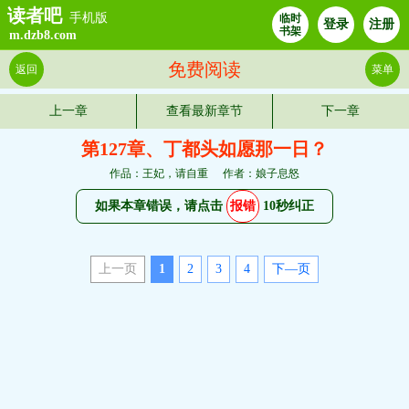
读者吧
手机版
临时
登录
注册
书架
m.dzb8.com
免费阅读
返回
菜单
上一章
查看最新章节
下一章
第127章、丁都头如愿那一日？
作品：王妃，请自重
作者：娘子息怒
如果本章错误，请点击
报错
10秒纠正
上一页
1
2
3
4
下—页