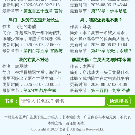
变得截然不同……修仙人士，历
更新时间：2026-08-06 02:21:16
洋巨舰与不可名状之力的交织下
更新时间：2026-08-06 13:46:44
史名人，未来叛...
最新章节：
第五百五十五章 言传
崩解，自此龙脉...
最新章节：
第258章：佛本是道！
身教
建立佛国！怜生古佛神魂？
津门，从旁门左道开始长生
妈，咱家还要地不要？
作者：飞翔的老醋
作者：麻烦
简介：穿越成只剩一年阳寿的扎
简介：李半夏被一名被人追杀，
纸铺少东家，陈墨手握残卷《幽
慌不择路逃命中的位面商人撞飞
冥扎纸术》，于白事街中挣扎求
更新时间：2026-08-05 22:06:00
到了异世界，位面商人垂死之际
更新时间：2026-08-06 02:19:04
生。直到那夜，...
最新章节：
第四百零五章 冒险与
企图将自身残躯...
最新章节：
第426章 说吧，杀谁？
收获
我的亡灵不对劲
群星灾祸：亡灵天龙与归零帝国
作者：鸽巫咕
作者：木吾青
简介：被埋骨地退学后，海涅在
简介：穿越成为一头天龙是什么
家里召唤出了两个亡灵生物。但
体验？成功阵亡在对虫族战争的
很快他就发现自己的亡灵不对
更新时间：2026-08-07 20:00:58
林子墨表示墓前情况良好。然而
更新时间：2026-08-07 02:01:39
劲。他俩好像认识...
最新章节：
第674章 战争主宰
宇宙跟他开了一...
最新章节：
第三百四十九章 圣战
肇始
书名：
本站若有图片广告属于第三方接入，非本站所为，广告内容与本站无关，不代表
本站立场，请谨慎阅读。
Copyright © 2020 读者吧 All Rights Reserved.kk