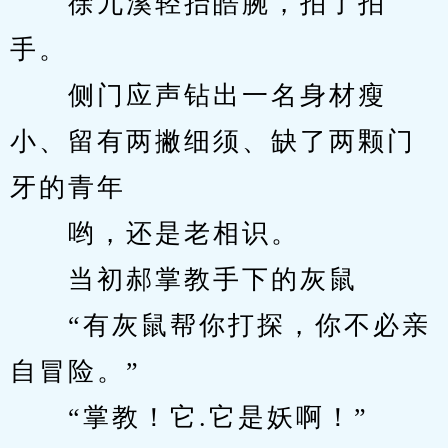
　　徐九溪轻抬皓腕，拍了拍
手。
　　侧门应声钻出一名身材瘦
小、留有两撇细须、缺了两颗门
牙的青年
　　哟，还是老相识。
　　当初郝掌教手下的灰鼠
　　“有灰鼠帮你打探，你不必亲
自冒险。”
　　“掌教！它.它是妖啊！”