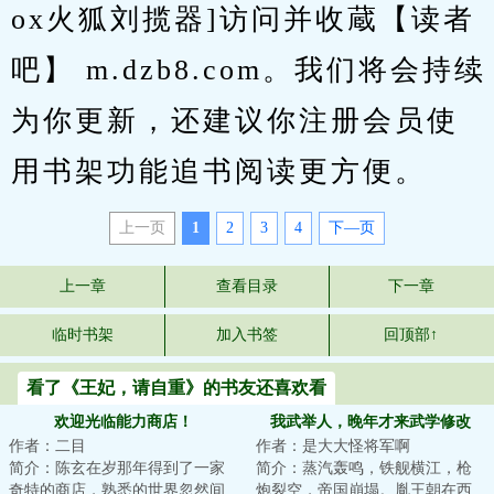
ox火狐刘揽器]访问并收蔵【读者
吧】 m.dzb8.com。我们将会持续
为你更新，还建议你注册会员使
用书架功能追书阅读更方便。
上一页
1
2
3
4
下—页
上一章
查看目录
下一章
临时书架
加入书签
回顶部↑
看了《王妃，请自重》的书友还喜欢看
欢迎光临能力商店！
我武举人，晚年才来武学修改
作者：二目
作者：是大大怪将军啊
器！
简介：陈玄在岁那年得到了一家
简介：蒸汽轰鸣，铁舰横江，枪
奇特的商店，熟悉的世界忽然间
炮裂空，帝国崩塌。胤王朝在西