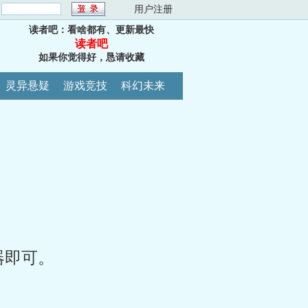
：
用户注册
读者吧：看啥都有、更新最快
读者吧
如果你觉得好，恳请收藏
灵异悬疑
游戏竞技
科幻未来
器即可。