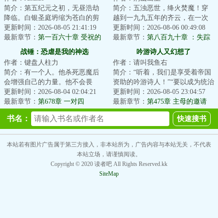
简介：第五纪元之初，无昼浩劫
简介：五浊恶世，绛火焚魔！穿
降临。白银圣庭坍缩为苍白的剪
越到一九九五年的齐云，在一次
影，时光将帝国碾作尘埃，起源
更新时间：2026-08-05 21:41:19
山村的婚宴上。一则关于“神仙
更新时间：2026-08-06 00:49:08
之海仍在咆哮，...
最新章节：
第一百六十章 受祝的
山”传说，将他...
最新章节：
第八百九十章 ：失踪
调和
者归，六车出城
战锤：恐虐是我的神选
吟游诗人又幻想了
作者：键盘人柱力
作者：请叫我鱼右
简介：有一个人。他杀死恶魔后
简介：“听着，我们是享受着帝国
会增强自己的力量。他不会畏
资助的吟游诗人！”“要以成为统治
惧，敢于挑战任何强敌。并且非
更新时间：2026-08-04 02:04:21
者的喉舌、贵族们的传声筒为己
更新时间：2026-08-05 23:04:57
常强大，战斗风格...
最新章节：
第678章 一对四
任。既然...
最新章节：
第475章 主母的邀请
（4k）
书名：
本站若有图片广告属于第三方接入，非本站所为，广告内容与本站无关，不代表
本站立场，请谨慎阅读。
Copyright © 2020 读者吧 All Rights Reserved.kk
SiteMap