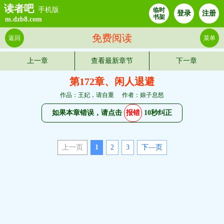
读者吧
手机版
临时
登录
注册
书架
m.dzb8.com
免费阅读
返回
菜单
上一章
查看最新章节
下一章
第172章、闲人退避
作品：王妃，请自重
作者：娘子息怒
如果本章错误，请点击
报错
10秒纠正
上一页
1
2
3
下—页