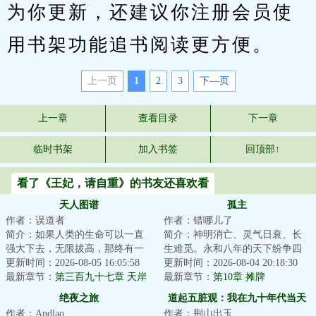
为你更新，还建议你注册会员使
用书架功能追书阅读更方便。
上一页
1
2
3
下—页
上一章
查看目录
下一章
临时书架
加入书签
回顶部↑
看了《王妃，请自重》的书友还喜欢看
天人图谱
孤主
作者：误道者
作者：错哪儿了
简介：如果人类的生命可以一直
简介：神明消亡、灵气日衰、长
强大下去，无限拔高，那终有一
生难觅。永和八年的天下纷争四
日能与天相接！...
更新时间：2026-08-05 16:05:58
起，战祸连岁，弱邦为驱逐入侵
更新时间：2026-08-04 20:18:30
最新章节：
第三百九十七章 天岸
敌寇，换社稷存...
最新章节：
第10章 摊牌
有会逢
绝夜之旅
道起五脏观：我在九十年代当天
作者：Andlao
作者：荆山出玉
师