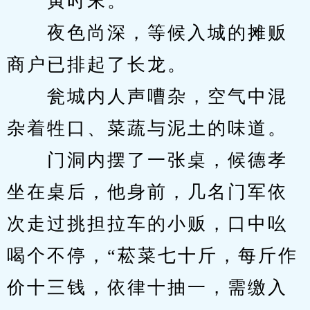
　　寅时末。
　　夜色尚深，等候入城的摊贩
商户已排起了长龙。
　　瓮城内人声嘈杂，空气中混
杂着牲口、菜蔬与泥土的味道。
　　门洞内摆了一张桌，候德孝
坐在桌后，他身前，几名门军依
次走过挑担拉车的小贩，口中吆
喝个不停，“菘菜七十斤，每斤作
价十三钱，依律十抽一，需缴入