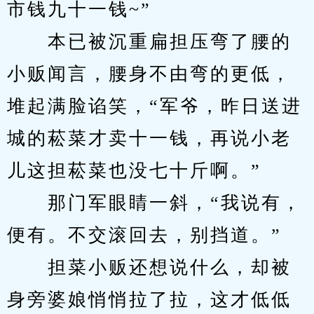
市钱九十一钱~”
　　本已被沉重扁担压弯了腰的
小贩闻言，腰身不由弯的更低，
堆起满脸谄笑，“军爷，昨日送进
城的菘菜才卖十一钱，再说小老
儿这担菘菜也没七十斤啊。”
　　那门军眼睛一斜，“我说有，
便有。不交滚回去，别挡道。”
　　担菜小贩还想说什么，却被
身旁婆娘悄悄拉了拉，这才低低