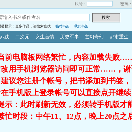
账号：
密码
温馨提示：更多作品，请搜索查找
临时书架
我的书架
武侠
二次元
女生言情
历史军事
玄幻奇幻
都市重生
当前电脑板网络繁忙，内容加载失败…
请改用手机浏览器访问即可正常……，谢
建议您注册个帐号，把书添加到书签，
后在手机版上登录帐号可以直接点开继续
提示：此时刷新无效，必须转手机版才
繁忙时段：中午11、12点，晚上20点之