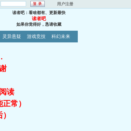
：
用户注册
读者吧：看啥都有、更新最快
读者吧
如果你觉得好，恳请收藏
灵异悬疑
游戏竞技
科幻未来
…
谢
阅读
能正常）
后）