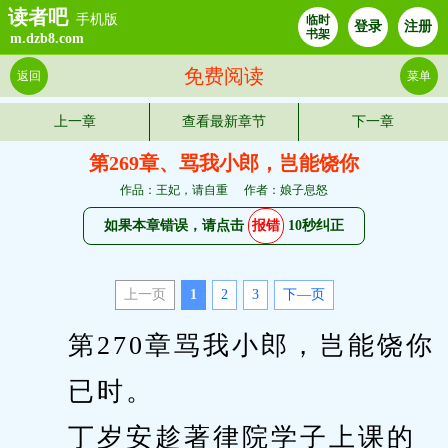
读者吧
手机版
临时
登录
注册
书架
m.dzb8.com
免费阅读
返回
菜单
上一章
查看最新章节
下一章
第269章、骂我小郎，岂能饶你
作品：王妃，请自重
作者：娘子息怒
如果本章错误，请点击
报错
10秒纠正
上一页
1
2
3
下—页
　　第270章骂我小郎，岂能饶你
　　已时。
　　丁岁安趁著律院学子上课的