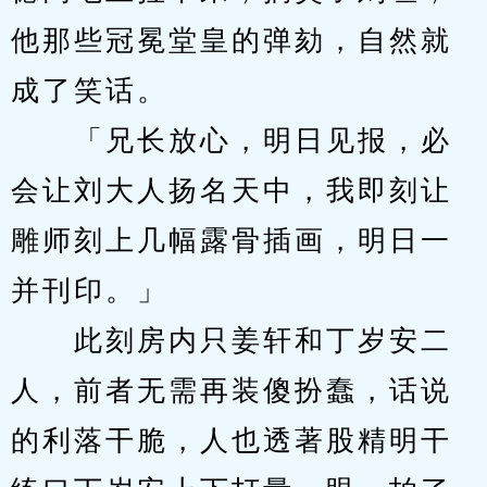
他那些冠冕堂皇的弹劾，自然就
成了笑话。
　　「兄长放心，明日见报，必
会让刘大人扬名天中，我即刻让
雕师刻上几幅露骨插画，明日一
并刊印。」
　　此刻房内只姜轩和丁岁安二
人，前者无需再装傻扮蠢，话说
的利落干脆，人也透著股精明干