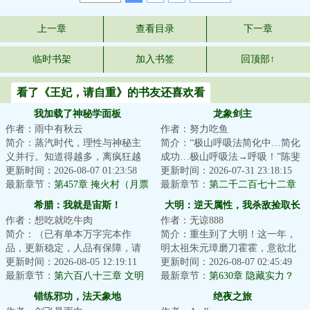
上一章
查看目录
下一章
临时书架
加入书签
回顶部↑
看了《王妃，请自重》的书友还喜欢看
我加载了神秘学面板
龙象剑主
作者：雨中有秋云
作者：努力吃鱼
简介：蒸汽时代，理性与神秘主
简介：“极山呼吸法简化中…简化
义并行。知道得越多，离疯狂越
成功…极山呼吸法→呼吸！”陈斐
近，这是帷幕后的共识。李察不
更新时间：2026-08-07 01:23:58
深吸了一口气。“极山呼吸法经验
更新时间：2026-07-31 23:18:15
信这个。或者说...
最新章节：
第457章 掩火村（月票
值+。”...
最新章节：
第二千二百七十二章
加更12）
至强者
希腊：我就是宙斯！
大明：逆天属性，我杀敌捡取长
作者：想吃就吃牛肉
作者：无谅888
生
简介：（已有单本万字完本作
简介：重生到了大明！这一年，
品，更新稳定，人品有保障，请
明太祖朱元璋磨刀霍霍，意欲北
放心追读）宙斯是最初，是最
更新时间：2026-08-05 12:19:11
伐，彻定北元，将汉家中原完全
更新时间：2026-08-07 02:45:49
终，是天穹的神主。...
最新章节：
第六百八十三章 文明
掌控，为自己儿...
最新章节：
第630章 隐藏实力？
的发展总是参差不齐
错练邪功，法天象地
绝夜之旅