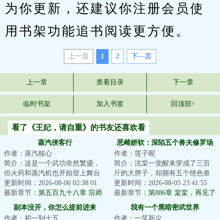
为你更新，还建议你注册会员使
用书架功能追书阅读更方便。
上一页
1
2
下—页
上一章
查看目录
下一章
临时书架
加入书签
回顶部↑
看了《王妃，请自重》的书友还喜欢看
蒸汽侠客行
恶雌娇软：深陷五个兽夫修罗场
作者：蒸汽核心
作者：莲子呢
简介：这是一个武功依然繁盛，
简介：沈棠一觉醒来穿成了三百
但火药和蒸汽机也开始登上舞台
斤的大胖子，却拥有五个绝色兽
的世界。钢铁、火药和内功心法
更新时间：2026-08-06 02:38:01
夫。美艳红狐，霸道黑狼，阴郁
更新时间：2026-08-05 23:41:55
同台竞技，战舰...
最新章节：
第五百九十八章 宗师
白蛇，人鱼暴君...
最新章节：
第886章 棠棠，再见了
归真
副本没开，你怎么提前进来
我有一个黑暗密武世界
作者：初一到十五
作者：一笑新尘
了？！