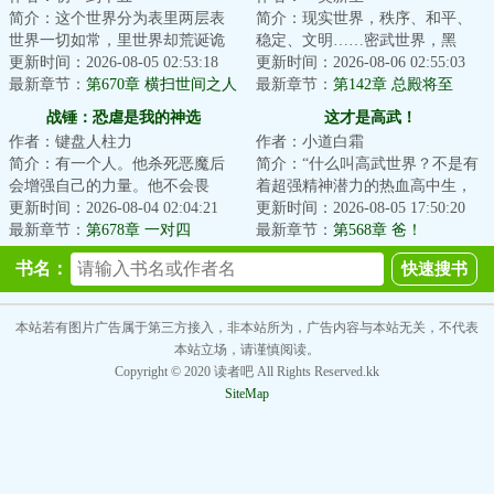
简介：这个世界分为表里两层表
简介：现实世界，秩序、和平、
世界一切如常，里世界却荒诞诡
稳定、文明……密武世界，黑
谲那里，超凡与扭曲并行，罪恶
更新时间：2026-08-05 02:53:18
暗、危险、灰烬、畸变陈峰穿越
更新时间：2026-08-06 02:55:03
与欲念滋长一旦...
最新章节：
第670章 横扫世间之人
而来，成为锦城大...
最新章节：
第142章 总殿将至
（二合一）
战锤：恐虐是我的神选
这才是高武！
作者：键盘人柱力
作者：小道白霜
简介：有一个人。他杀死恶魔后
简介：“什么叫高武世界？不是有
会增强自己的力量。他不会畏
着超强精神潜力的热血高中生，
惧，敢于挑战任何强敌。并且非
更新时间：2026-08-04 02:04:21
不是有神秘的意识宫殿的天才。
更新时间：2026-08-05 17:50:20
常强大，战斗风格...
最新章节：
第678章 一对四
这庞大的世界...
最新章节：
第568章 爸！
书名：
本站若有图片广告属于第三方接入，非本站所为，广告内容与本站无关，不代表
本站立场，请谨慎阅读。
Copyright © 2020 读者吧 All Rights Reserved.kk
SiteMap