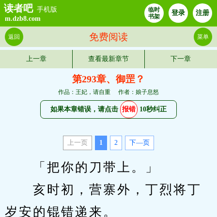
读者吧
手机版
临时
登录
注册
书架
m.dzb8.com
免费阅读
返回
菜单
上一章
查看最新章节
下一章
第293章、御罡？
作品：王妃，请自重
作者：娘子息怒
如果本章错误，请点击
报错
10秒纠正
上一页
1
2
下—页
　　「把你的刀带上。」
　　亥时初，营寨外，丁烈将丁
岁安的锟错递来。