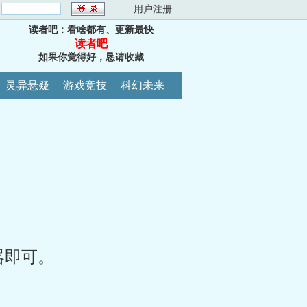
：
用户注册
读者吧：看啥都有、更新最快
读者吧
如果你觉得好，恳请收藏
灵异悬疑
游戏竞技
科幻未来
器即可。