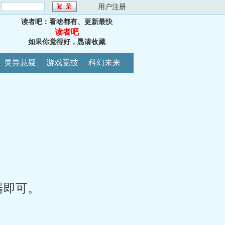
：
用户注册
读者吧：看啥都有、更新最快
读者吧
如果你觉得好，恳请收藏
灵异悬疑
游戏竞技
科幻未来
器即可。