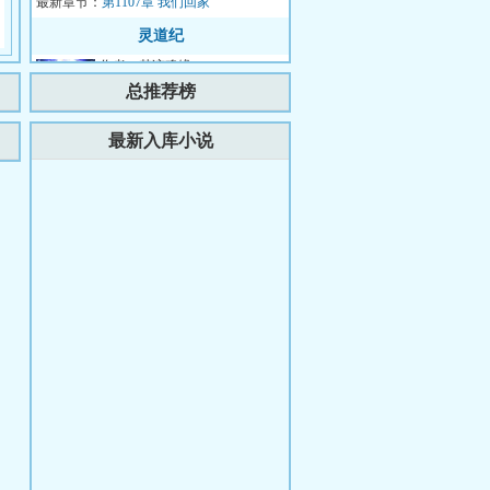
最新章节：
了。“江山你坐...
第1107章 我们回家
灵道纪
作者：梦迹魂缘
简介：天地初开万物生，脚踏祥
总推荐榜
云在其中。强者大陆纷争扰，妖
魔鬼神比神通。血染三界争第
更新时间：2026-08-07 10:19:29
最新入库小说
最新章节：
一，隐世仙人悲众...
第七百五十四章 出兵联北
重生之狂暴火法
作者：燃烧的地狱咆哮
简介：带着级三转大法师的记
忆，陆阳重生回到了十年前，命
运跟他开了一个玩笑，曾经失去
更新时间：2026-08-02 22:47:06
最新章节：
过的，被夺走的，...
第三千五百八十八章 挑拨离间
五仙门
作者：看得两叁言
简介：遥远的青山，偏僻的村
落，平凡少年，只为生存，凡人
生活却化作修仙之路，有谁是
更新时间：2026-08-08 07:48:05
最新章节：
真，有谁是假？有谁...
第3031章 斗得云开大日来
武逆焚天