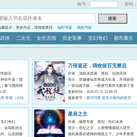
账号：
密码
温馨提示：更多作品，请搜索查找
临时书架
我的书架
武侠
二次元
女生言情
历史军事
玄幻奇幻
都市重生
万倍返还，我收徒百无禁忌
都市娱乐
作者：淡味冰淇淋
类别：仙侠武侠
各种吹牛逼！我
简介：穿越修仙世界成为长老，开局获得
气！秦飞偶得神
一双仙师天眼，一眼便可看穿无数弟子资
...
:28
质与缺陷；收徒圣阶资质弟子...
更新时间：2026-07-31 22:08:29
章 帝境（大结
最新章节：
第2970章 皇宫大殿内的夜空
星辰之主
：玄幻奇幻
作者：减肥专家
类别：科幻未来
头、会唱歌的古
简介：世纪之交，人类懵懂着踏入星空，
吼叫、以及阴森
就此暴露在诸神的视线之下。少年罗南背