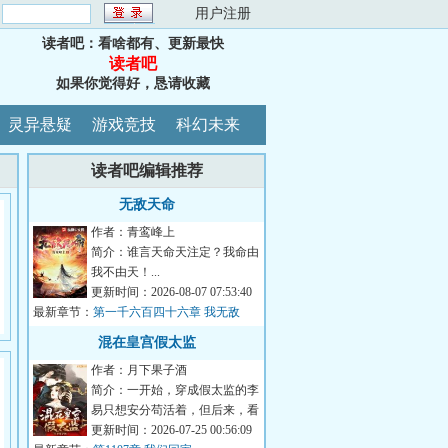
：
用户注册
读者吧：看啥都有、更新最快
读者吧
如果你觉得好，恳请收藏
灵异悬疑
游戏竞技
科幻未来
读者吧编辑推荐
无敌天命
作者：青鸾峰上
简介：谁言天命天注定？我命由
我不由天！...
更新时间：2026-08-07 07:53:40
最新章节：
第一千六百四十六章 我无敌
的！
混在皇宫假太监
作者：月下果子酒
简介：一开始，穿成假太监的李
易只想安分苟活着，但后来，看
着高贵雍容的皇后，李易心思变
更新时间：2026-07-25 00:56:09