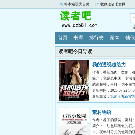
将本站设为首页
收藏读者吧官网
首页
书库
排行榜
完本
仙侠
读者吧今日导读
我的透视超给力
作者：番茄炖肉
类别：
简介：我是老中医，专治
武道超神，吊打一切不服
秘传承，拥有神眼，从此医术
更新时间：2026-07-22 14:50
最新章节：
第两千九百零九
局）
荒村物语
作者：谷子的微笑
类别
简介： 红色玛瑙似的石
木、夜半时分龙的低沉的