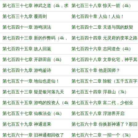
第七百三十七章 神武之道（4k，求
第七百三十八章 惊天一箭（4k）
月票）
第七百三十九章 覆雨剑
第七百四十章 人仙！人仙！
第七百四十一章 游鸣演法
第七百四十二章 天道与我的默契
第七百四十三章 新的作弊码（4k，
第七百四十四章 元灵府的变革之路
求月票）
第七百四十五章 故人回返
第七百四十六章 志同道合（4k）
第七百四十七章 开辟田亩（4k)
第七百四十八章 文章化宅，神乎其
技
第七百四十九章 游鸣鉴诗
第七百五十章 他是国师？
第七百五十一章 地仙也是仙！
第七百五十二章 除蛟（五千五百字
大章）
第七百五十三章 疑是银河落九天
第七百五十四章 浮昼山（3k）
第七百五十五章 游鸣的投资人（4k
第七百五十六章 富二代，少创业
大章）
（4k）
第七百五十七章 仙株法会（4k）
第七百五十八章 浮游界开启
第七百五十九章 神通道果
第七百六十章 你换新神通了？那旧
的呢（4k）
第七百六十一章 旧神通都回收了
第七百六十二章 一招一个（3k）