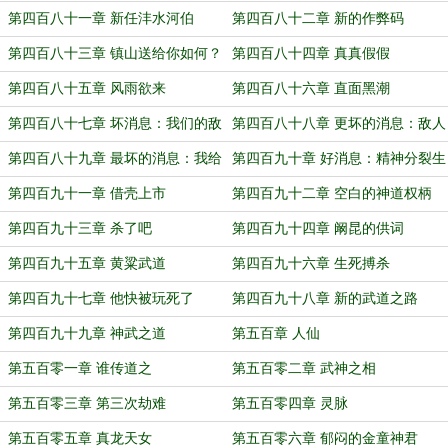
第四百八十一章 新任沣水河伯
第四百八十二章 新的作弊码
第四百八十三章 镇山送给你如何？
第四百八十四章 真真假假
第四百八十五章 风雨欲来
第四百八十六章 直面黑潮
第四百八十七章 坏消息：我们的敌
第四百八十八章 更坏的消息：敌人
人出世了
之外还有敌人
第四百八十九章 最坏的消息：我给
第四百九十章 好消息：精神分裂生
敌人开了挂
效了
第四百九十一章 借壳上市
第四百九十二章 空白的神道权柄
第四百九十三章 杀了吧
第四百九十四章 阚昆的供词
第四百九十五章 黄粱武道
第四百九十六章 生死搏杀
第四百九十七章 他快被玩死了
第四百九十八章 新的武道之路
第四百九十九章 神武之道
第五百章 人仙
第五百零一章 谁传道之
第五百零二章 武神之相
第五百零三章 第三次劫难
第五百零四章 灵脉
第五百零五章 真龙天女
第五百零六章 郁闷的金童神君