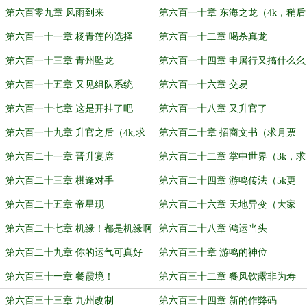
快
第六百零九章 风雨到来
第六百一十章 东海之龙（4k，稍后
还有更新）
第六百一十一章 杨青莲的选择
第六百一十二章 喝杀真龙
第六百一十三章 青州坠龙
第六百一十四章 申屠行又搞什么幺
蛾子
第六百一十五章 又见组队系统
第六百一十六章 交易
第六百一十七章 这是开挂了吧
第六百一十八章 又升官了
第六百一十九章 升官之后（4k,求
第六百二十章 招商文书（求月票
票票）
哟）
第六百二十一章 晋升宴席
第六百二十二章 掌中世界（3k，求
月票哟)
第六百二十三章 棋逢对手
第六百二十四章 游鸣传法（5k更
新，求月票哟）
第六百二十五章 帝星现
第六百二十六章 天地异变（大家
2026快乐呀）
第六百二十七章 机缘！都是机缘啊
第六百二十八章 鸿运当头
（祝大家2026也遍地掉机缘）
第六百二十九章 你的运气可真好
第六百三十章 游鸣的神位
第六百三十一章 餐霞境！
第六百三十二章 餐风饮露非为寿
第六百三十三章 九州改制
第六百三十四章 新的作弊码