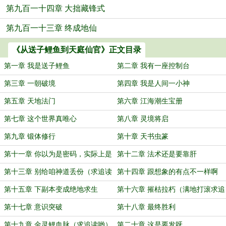
第九百一十四章 大拙藏锋式
第九百一十三章 终成地仙
《从送子鲤鱼到天庭仙官》正文目录
第一章 我是送子鲤鱼
第二章 我有一座控制台
第三章 一朝破境
第四章 我是人间一小神
第五章 天地法门
第六章 江海潮生宝册
第七章 这个世界真唯心
第八章 灵境将启
第九章 锻体修行
第十章 天书虫篆
第十一章 你以为是密码，实际上是
第十二章 法术还是要靠肝
验证码
第十三章 别给咱神道丢份（求追读
第十四章 跟想象的有点不一样啊
哦）
第十五章 下副本变成绝地求生
第十六章 摧枯拉朽（满地打滚求追
读）
第十七章 意识突破
第十八章 最终胜利
第十九章 金灵鲤血脉（求追读哟）
第二十章 这是要发呀