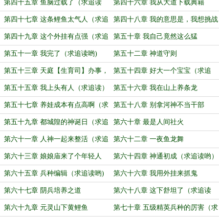
节日活动（求追读哟）
第四十五章 鱼脑过载了（求追读
第四十六章 我从大道下载典籍
哟）
第四十七章 这条鲤鱼太气人（求追
第四十八章 我的意思是，我想挑战
读哟）
你……们
第四十九章 这个外挂有点强（求追
第五十章 我自己竟然这么猛
读哟）
第五十一章 我完了（求追读哟)
第五十二章 神道守则
第五十三章 天庭【生育司】办事，
第五十四章 好大一个宝宝（求追
区区西海，安敢阻拦？
读)
第五十五章 我上头有人（求追读）
第五十六章 我在山上养条龙
第五十七章 养娃成本有点高啊（求
第五十八章 别拿河神不当干部
求追读哟）
第五十九章 都城隍的神诞日（求追
第六十章 最是人间社火
读哟）
第六十一章 人神一起来整活（求追
第六十二章 一夜鱼龙舞
读哟）
第六十三章 娘娘庙来了个年轻人
第六十四章 神通初成（求追读哟）
第六十五章 兵种编辑（求追读哟)
第六十六章 我用外挂来抓鬼
第六十七章 阴兵培养之道
第六十八章 这下舒坦了（求追读
哦）
第六十九章 元灵山下黄鲤鱼
第七十章 五级精英兵种的厉害（求