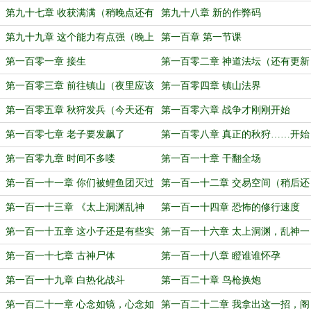
第九十七章 收获满满（稍晚点还有
第九十八章 新的作弊码
更新哟）
第九十九章 这个能力有点强（晚上
第一百章 第一节课
还有更新哦)
第一百零一章 接生
第一百零二章 神道法坛（还有更新
哦)
第一百零三章 前往镇山（夜里应该
第一百零四章 镇山法界
还有更新）
第一百零五章 秋狩发兵（今天还有
第一百零六章 战争才刚刚开始
更新哦）
第一百零七章 老子要发飙了
第一百零八章 真正的秋狩……开始
了
第一百零九章 时间不多喽
第一百一十章 干翻全场
第一百一十一章 你们被鲤鱼团灭过
第一百一十二章 交易空间（稍后还
有更新）
第一百一十三章 《太上洞渊乱神
第一百一十四章 恐怖的修行速度
术》
第一百一十五章 这小子还是有些实
第一百一十六章 太上洞渊，乱神一
力的(稍后还有哦)
斩
第一百一十七章 古神尸体
第一百一十八章 瞪谁谁怀孕
第一百一十九章 白热化战斗
第一百二十章 鸟枪换炮
第一百二十一章 心念如镜，心念如
第一百二十二章 我拿出这一招，阁