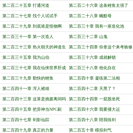
第二百二十五章 打通河道
第二百二十六章 这条鲤鱼太强了
第二百二十七章 找个人试试手
第二百二十八章 幽黯母
第二百二十九章 到底谁是怪物啊
第二百三十章 我有一座造化池
第二百三十一章 第一次造人
第二百三十二章 山鬼
第二百三十三章 热火朝天的神道生
第二百三十四章 你拿这个来考验修
活
士？
第二百三十五章 我为山伯
第二百三十六章 成就解锁
第二百三十七章 我在仙侠世界肝成
第二百三十八章 他化自在
就
第二百三十九章 勤快的鲤鱼
第二百四十章 凝练第二法相
第二百四十一章 浑人褚雄
第二百四十二章 天黑了？
第二百四十三章 这算是挑拨离间吗
第二百四十四章 一屁股坐死
第二百四十五章 把异神当NPC刷
第二百四十六章 我要撞大运
第二百四十七章 剑影仙踪
第二百四十八章 陪我练剑
第二百四十九章 真正的力量
第二百五十章 模拟剑气