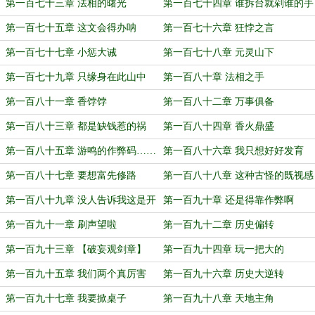
第一百七十三章 法相的曙光
第一百七十四章 谁拆台就剁谁的手
第一百七十五章 这文会得办呐
第一百七十六章 狂悖之言
第一百七十七章 小惩大诫
第一百七十八章 元灵山下
第一百七十九章 只缘身在此山中
第一百八十章 法相之手
第一百八十一章 香饽饽
第一百八十二章 万事俱备
第一百八十三章 都是缺钱惹的祸
第一百八十四章 香火鼎盛
第一百八十五章 游鸣的作弊码……
第一百八十六章 我只想好好发育
们
第一百八十七章 要想富先修路
第一百八十八章 这种古怪的既视感
第一百八十九章 没人告诉我这是开
第一百九十章 还是得靠作弊啊
卷考试啊
第一百九十一章 刷声望啦
第一百九十二章 历史偏转
第一百九十三章 【破妄观剑章】
第一百九十四章 玩一把大的
第一百九十五章 我们两个真厉害
第一百九十六章 历史大逆转
第一百九十七章 我要掀桌子
第一百九十八章 天地主角