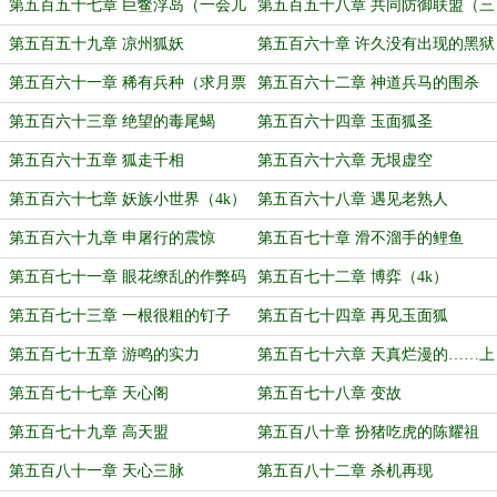
更，求月票）
第五百五十七章 巨鳖浮岛（一会儿
第五百五十八章 共同防御联盟（三
还有更新哦）
更）
第五百五十九章 凉州狐妖
第五百六十章 许久没有出现的黑狱
冥将（3k，求月票）
第五百六十一章 稀有兵种（求月票
第五百六十二章 神道兵马的围杀
哟）
第五百六十三章 绝望的毒尾蝎
第五百六十四章 玉面狐圣
第五百六十五章 狐走千相
第五百六十六章 无垠虚空
第五百六十七章 妖族小世界（4k）
第五百六十八章 遇见老熟人
第五百六十九章 申屠行的震惊
第五百七十章 滑不溜手的鲤鱼
第五百七十一章 眼花缭乱的作弊码
第五百七十二章 博弈（4k）
第五百七十三章 一根很粗的钉子
第五百七十四章 再见玉面狐
第五百七十五章 游鸣的实力
第五百七十六章 天真烂漫的……上
司
第五百七十七章 天心阁
第五百七十八章 变故
第五百七十九章 高天盟
第五百八十章 扮猪吃虎的陈耀祖
第五百八十一章 天心三脉
第五百八十二章 杀机再现