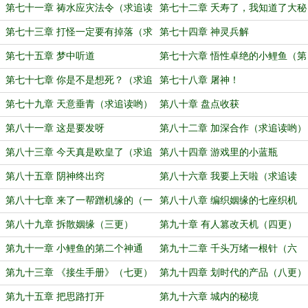
追读哟）
第七十一章 祷水应灾法令（求追读
第七十二章 夭寿了，我知道了大秘
哟）
密
第七十三章 打怪一定要有掉落（求
第七十四章 神灵兵解
追读）
第七十五章 梦中听道
第七十六章 悟性卓绝的小鲤鱼（第
四更）
第七十七章 你是不是想死？（求追
第七十八章 屠神！
读哟）
第七十九章 天意垂青（求追读哟）
第八十章 盘点收获
第八十一章 这是要发呀
第八十二章 加深合作（求追读哟）
第八十三章 今天真是欧皇了（求追
第八十四章 游戏里的小蓝瓶
读哟）
第八十五章 阴神终出窍
第八十六章 我要上天啦（求追读
哟）
第八十七章 来了一帮蹭机缘的（一
第八十八章 编织姻缘的七座织机
更）
（二更）
第八十九章 拆散姻缘（三更）
第九十章 有人篡改天机（四更）
第九十一章 小鲤鱼的第二个神通
第九十二章 千头万绪一根针（六
（五更，晚上还有哦）
更）
第九十三章 《接生手册》（七更）
第九十四章 划时代的产品（八更）
第九十五章 把思路打开
第九十六章 城内的秘境