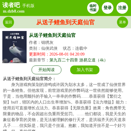
读者吧
手机版
临时
登录
注册
书架
m.dzb8.com
从送子鲤鱼到天庭仙官
返回
菜单
从送子鲤鱼到天庭仙官
作者：锦绣灰
类别：仙侠武侠
状态：连载中
更新时间：2026-08-01 04:20:09
最新章节：
第九百二十四章 游易立道（4k）
开始阅读
加入书架
从送子鲤鱼到天庭仙官简介：
身为游戏狗策划的游鸣或许因为划水太多，这一世成了仙侠世界
的一条鲤鱼。但他发现，前世游戏里的作弊码这一世依然能够使用。
于是，当他用颤抖的手输入一串串的作弊码……恭喜获得【繁衍之
契】buff，辖区内的人口出生率增加%。恭喜获得【法力增益】能力：
使用后可直接增长点法力。恭喜获得【无限负重】效果：角色携带无
限量的物品，不会因超出负重而受惩罚。……他们都说，我是天生的
象征着孕育的灵物，是无法被理解的修行天才，是洪福齐天的天道亲
儿子……但实际是，我只是个挂逼。抱歉，我知道开挂不是一个好习