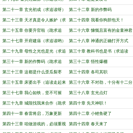
第二十一章 玄光初成（求追读呀）
第二十二章 新的作弊码
第二十三章 天才真是令人嫉妒（求
第二十四章 我看你狗胆包天！
追读哟）
第二十五章 你要升官啦（跪求追
第二十六章 慷慨且富有的金童神君
读）
第二十七章 开府建庙（求追读哟）
第二十八章 神通的正确打开方式
第二十九章 母性之光也是光（求追
第三十章 教科书也是书（求追读
读哟）
哟）
第三十一章 新的作弊码（跪求追
第三十二章 悟性爆棚
读，么么哒）
第三十三章 这都是什么歪瓜裂枣
第三十四章 各司其职
（求追读哟）
第三十五章 床婆出手（追读走起来
第三十六章 不对劲，十分有十二分
哟）
不对劲
第三十七章 我心如铁，坚不可摧
第三十八章 玄光点灯
（抱大腿，求追读）
第三十九章 城隍找我来合作（跪求
第四十章 先天神职！
追读）
第四十一章 春雷将启，万象更新
第四十二章 小鲤鱼硬了
（求追读哟）
第四十三章 咱做游戏的，必须重视
第四十四章 春天来了