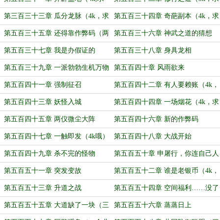
月票）
月票）
第三百三十三章 瓜分龙脉（4k，求
第五百三十四章 奇葩副本（4k，求
月票）
月票）
第五百三十五章 还得靠作弊码（两
第五百三十六章 神武之道的猜想
章合一，4k哦）
（4k哦）
第五百三十七章 我是办假证的
第五百三十八章 身具龙相
第五百三十九章 一派勃勃生机万物
第五百四十章 风雨欲来
竞发的境界（4k,求月票）
第五百四十一章 强制征召
第五百四十二章 有人要赖账（4k，
求月票哦）
第五百四十三章 妖怪入城
第五百四十四章 一场烟花（4k，求
月票）
第五百四十五章 两仪微尘大阵
第五百四十六章 新的作弊码
第五百四十七章 一触即发（4k哦）
第五百四十八章 大战开始
第五百四十九章 杀不完的怪物
第五百五十章 申屠行，你连自己人
也杀？
第五百五十一章 突发变故
第五百五十二章 谁是老银币（4k，
求月票哦）
第五百五十三章 升道之战
第五百五十四章 空间福利……没了
第五百五十五章 大道缺了一块（三
第五百五十六章 蒸蒸日上