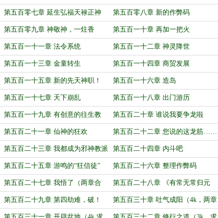
第五百零七章 延生弘福天禄正神
第五百零八章 新的作弊码
第五百零九章 神敬神，一炷香
第五百一十章 再加一把火
第五百一十一章 法令系统
第五百一十二章 神灵降世
第五百一十三章 金童转生
第五百一十四章 商贸发展
第五百一十五章 新的先天神职！
第五百一十六章 造岛
第五百一十七章 天下崩乱
第五百一十八章 出门游历
第五百一十九章 有创意的往生教
第五百二十章 谁说我要争龙啦
第五百二十一章 仙神的狂欢
第五百二十二章 您说的这龙筋……
它正经吗？
第五百二十三章 我都成为邪神教派
第五百二十四章 内斗吧
的二当家了
第五百二十五章 游鸣的“狂信徒”
第五百二十六章 整理作弊码
第五百二十七章 我悟了（两章合
第五百二十八章 《有常无常归元
一，4k，求票票）
经》（两章合一，4K，求月票哟）
第五百二十九章 第四劫难，破！
第五百三十章 吐气成阳（4k，两章
（4K大章，欢迎投月票）
合一，求月票哦）
第五百三十一章 开辟盆地（4k,求
第五百三十二章 修行之道（3k，求