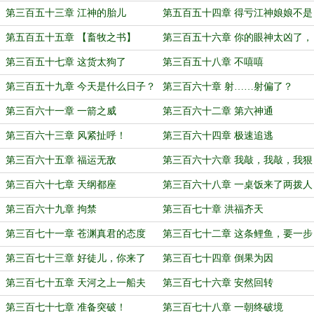
生
第三百五十三章 江神的胎儿
第五百五十四章 得亏江神娘娘不是
人
第五百五十五章 【畜牧之书】
第三百五十六章 你的眼神太凶了，
的“副作用”
我要被吓死了
第三百五十七章 这货太狗了
第三百五十八章 不嘻嘻
第三百五十九章 今天是什么日子？
第三百六十章 射……射偏了？
第三百六十一章 一箭之威
第三百六十二章 第六神通
第三百六十三章 风紧扯呼！
第三百六十四章 极速追逃
第三百六十五章 福运无敌
第三百六十六章 我敲，我敲，我狠
狠敲
第三百六十七章 天纲都座
第三百六十八章 一桌饭来了两拨人
第三百六十九章 拘禁
第三百七十章 洪福齐天
第三百七十一章 苍渊真君的态度
第三百七十二章 这条鲤鱼，要一步
化龙了
第三百七十三章 好徒儿，你来了
第三百七十四章 倒果为因
第三百七十五章 天河之上一船夫
第三百七十六章 安然回转
第三百七十七章 准备突破！
第三百七十八章 一朝终破境