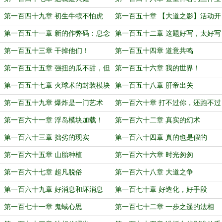
物
第一百四十九章 初生牛犊不怕虎
第一百五十章 【大道之影】活动开
始
第一百五十一章 新的作弊码：息念
第一百五十二章 这题好写，太好写
流观
了
第一百五十三章 干掉他们！
第一百五十四章 道意共鸣
第一百五十五章 强扭的瓜不甜，但
第一百五十六章 我的世界！
是真解渴
第一百五十七章 火球术的封装模块
第一百五十八章 肝帝出关
第一百五十九章 爆炸是一门艺术
第一百六十章 打不过你，还跑不过
你吗？
第一百六十一章 浮岛模块加载！
第一百六十二章 真实的幻术
第一百六十三章 拙劣的现实
第一百六十四章 真的也是假的
第一百六十五章 山胎种植
第一百六十六章 时光匆匆
第一百六十七章 超凡脱俗
第一百六十八章 大道之争
第一百六十九章 好消息和坏消息
第一百七十章 好造化，好手段
第一百七十一章 鬼蜮心思
第一百七十二章 一步之遥的法相