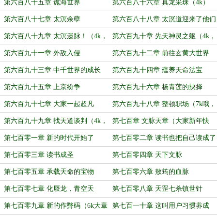
（4k，求月票哟）
第六百八十五章 诡海世界
第六百八十六章 真龙采珠（4k）
第六百八十七章 太溟余孽
第六百八十八章 太溟道迎来了他们
真正的主人
第六百八十九章 太溟遗脉！（4k，
第六百九十章 先天神灵之躯（4k，
求月票哟）
求月票）
第六百九十一章 外敌入侵
第六百九十二章 前往玄黄大世界
第六百九十三章 中千世界的成长
第六百九十四章 蕴养天命法宝
第六百九十五章 上京纷争
第六百九十六章 杨青莲的抉择
第六百九十七章 大家一起超凡
第六百九十八章 整顿职场（7k哦，
求月票）
第六百九十九章 找天道谈判（4k，
第七百章 文脉天章（大家新年快
祝大家新年快乐哦）
乐！）
第七百零一章 新的时代开始了
第七百零二章 读书也把自己读成了
神仙
第七百零三章 读书成圣
第七百零四章 天下文脉
第七百零五章 承载天命的宝物
第七百零六章 敖筠的血脉
第七百零七章 化蜃龙，青空天
第七百零八章 天罡七杀镇世针
（4k）
（4k，求月票哟）
第七百零九章 新的作弊码（6k大章
第七百一十章 这叫用户习惯养成