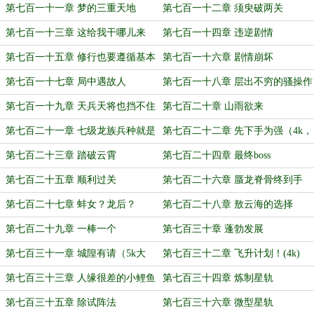
哦，大家多多支持）
（4k，求月票哟）
第七百一十一章 梦的三重天地
第七百一十二章 须臾破两关
第七百一十三章 这给我干哪儿来
第七百一十四章 违逆剧情
了？
第七百一十五章 修行也要遵循基本
第七百一十六章 剧情崩坏
法啊
第七百一十七章 局中遇故人
第七百一十八章 层出不穷的骚操作
第七百一十九章 天兵天将也挡不住
第七百二十章 山雨欲来
第七百二十一章 七级龙族兵种就是
第七百二十二章 先下手为强（4k，
这么夯！（4k，求月票）
求订阅哟）
第七百二十三章 踏破云霄
第七百二十四章 最终boss
第七百二十五章 顺利过关
第七百二十六章 蜃龙脊骨终到手
第七百二十七章 蚌女？龙后？
第七百二十八章 敖云海的选择
第七百二十九章 一棒一个
第七百三十章 蓬勃发展
第七百三十一章 城隍有请（5k大
第七百三十二章 飞升计划！(4k)
章，求月票）
第七百三十三章 人缘很差的小鲤鱼
第七百三十四章 炼制星轨
第七百三十五章 除试阵法
第七百三十六章 微型星轨