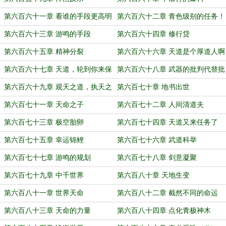
第六百六十一章 看谁的手段更高明
第六百六十二章 青色级别的任务！
第六百六十三章 游鸣的手段
第六百六十四章 修行贷
第六百六十五章 精神分裂
第六百六十六章 天道是个厚道人啊
（这章节序号6啊，六百六十六章）
第六百六十七章 天道，轮到你来保
第六百六十八章 武器的批判代替批
护我了（4k)
判的武器
第六百六十九章 观天之道，执天之
第六百七十章 地书出世
行
第六百七十一章 天命之子
第六百七十二章 人间清道夫
第六百七十三章 极空胎卵
第六百七十四章 天道又来任务了
第六百七十五章 幸运锦鲤
第六百七十六章 武道科举
第六百七十七章 游鸣的规划
第六百七十八章 剑意凝聚
第六百七十九章 中千世界
第六百八十章 天地生变
第六百八十一章 世界天命
第六百八十二章 截然不同的命运
第六百八十三章 天命的力量
第六百八十四章 点化青极神木