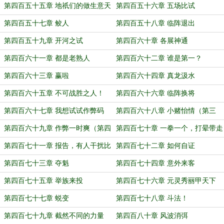
第四百五十五章 地祇们的做生意天
第四百五十六章 五场比试
赋
第四百五十七章 鲛人
第四百五十八章 临阵退出
第四百五十九章 开河之试
第四百六十章 各展神通
第四百六十一章 都是老熟人
第四百六十二章 谁是第一？
第四百六十三章 赢啦
第四百六十四章 真龙汲水
第四百六十五章 不可战胜之人！
第四百六十六章 临阵换将
第四百六十七章 我想试试作弊码
第四百六十八章 小赌怡情（第三
更，求票票哟）
第四百六十九章 作弊一时爽（第四
第四百七十章 一拳一个，打晕带走
更，求投票）
第四百七十一章 报告，有人干扰比
第四百七十二章 如何自证
试！
第四百七十三章 夺魁
第四百七十四章 意外来客
第四百七十五章 举族来投
第四百七十六章 元灵秀丽甲天下
第四百七十七章 蜕变
第四百七十八章 斗法！
第四百七十九章 截然不同的力量
第四百八十章 风波消弭