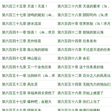
第六百三十五章 天道！天道！
第六百三十六章 天道的要求（3k，
求票票）
第六百三十七章 游鸣的规划（4k，
第六百三十八章 阴阳司内（3k,求
求月票哟）
月票）
第六百三十九章 静水流深
第六百四十章 世界胚胎（5k！求月
票）
第六百四十一章 惊喜！（4k，求月
第六百四十二章 烦恼的敖云海
票）
第六百四十三章 意外惊喜
第六百四十四章 任务发布
第六百四十五章 敖云海的烦恼
第六百四十六章 不过是天道的任务
罢了（4k，求票票哟）
第六百四十七章 神山疑云
第六百四十八章 命石
第六百四十九章 又一个金色任务
第六百五十章 这个任务真好做
（4k）
第六百五十一章 法则碎片（4k，求
第六百五十二章 百分之八的风系法
月票）
则
第六百五十三章 风生灵
第六百五十四章 无能为力的地仙们
（4k，求月票）
第六百五十五章 幸福来得太突然了
第六百五十六章 开始上难度了
（4k，求月票）
（4k，求月票）
第六百五十七章 爆种吧，金翅大
第六百五十八章 你们上当了
鹏！（4k）
第六百五十九章 悍然反杀
第六百六十章 申屠行的爆料