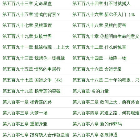
第五百八十三章 定命星盘
第五百八十四章 打不过就摇人
第五百八十五章 游鸣的背景？
第五百八十六章 新弟子入门（4k
哦）
第五百八十七章 灵根重置
第五百八十八章 灵根的厉害
第五百八十九章 妖族世界
第五百九十章 你想明白生命的意义
吗？
第五百九十一章 机缘待现，上上大
第五百九十二章 什么叫惊喜
吉
第五百九十三章 我赠你一场机缘
第五百九十四章 一物降一物
第五百九十五章 愤怒的申屠行
第五百九十六章 命运无常
第五百九十七章 国运之争（4k）
第五百九十八章 三十年的积累，只
为今朝
第五百九十九章 杨青莲的突破
第六百章 名的力量
第六百零一章 杨青莲的路
第六百零二章 敢问上天，前有路否
第六百零三章 大梦一场
第六百零四章 武道之路，何其艰难
第六百零五章 重塑身躯
第六百零六章 新的作弊码
第六百零七章 跟有钱人合作就是愉
第六百零八章 各展神通