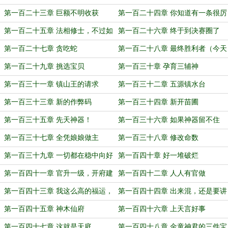
刀
下又该如何应对？
第一百二十三章 巨额不明收获
第一百二十四章 你知道有一条很厉
害的鲤鱼神吗？
第一百二十五章 法相修士，不过如
第一百二十六章 终于到决赛圈了
此
第一百二十七章 贪吃蛇
第一百二十八章 最终胜利者（今天
还有更新哦）
第一百二十九章 挑选宝贝
第一百三十章 孕育三辅神
第一百三十一章 镇山王的请求
第一百三十二章 五源镇水台
第一百三十三章 新的作弊码
第一百三十四章 新开苗圃
第一百三十五章 先天神器！
第一百三十六章 如果神器留不住
第一百三十七章 全凭娘娘做主
第一百三十八章 修改命数
第一百三十九章 一切都在稳中向好
第一百四十章 好一堆破烂
第一百四十一章 官升一级，开府建
第一百四十二章 人人有官做
署
第一百四十三章 我这么高的福运，
第一百四十四章 出来混，还是要讲
就不信有人会暗算我
背景
第一百四十五章 神木仙府
第一百四十六章 上天言好事
第一百四十七章 这就是天庭
第一百四十八章 金童神君的三件宝