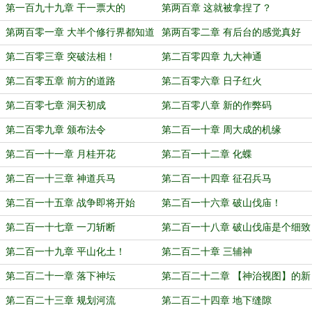
第一百九十九章 干一票大的
第两百章 这就被拿捏了？
第两百零一章 大半个修行界都知道
第两百零二章 有后台的感觉真好
了
第二百零三章 突破法相！
第二百零四章 九大神通
第二百零五章 前方的道路
第二百零六章 日子红火
第二百零七章 洞天初成
第二百零八章 新的作弊码
第二百零九章 颁布法令
第二百一十章 周大成的机缘
第二百一十一章 月桂开花
第二百一十二章 化蝶
第二百一十三章 神道兵马
第二百一十四章 征召兵马
第二百一十五章 战争即将开始
第二百一十六章 破山伐庙！
第二百一十七章 一刀斩断
第二百一十八章 破山伐庙是个细致
活
第二百一十九章 平山化土！
第二百二十章 三辅神
第二百二十一章 落下神坛
第二百二十二章 【神治视图】的新
作用
第二百二十三章 规划河流
第二百二十四章 地下缝隙