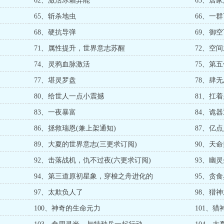
62、激活冰霜异能
63、居
65、斩杀地虫
66、一
68、硬抗导弹
69、御
71、属性提升，世界意志苏醒
72、空
74、灵鸦血脉激活
75、第
77、堪灵罗盘
78、肆
80、给世人一点小震撼
81、扛
83、一夜暴富
84、诡器
86、拯救瑞恩(兼上架通知)
87、亿点
89、大夏的世界意志(三更求订阅)
90、天
92、击落战机，仇不过夜(六更求订阅)
93、幽
94、第三道原初星象，穿梭之舟进化的
95、贪
97、太欺负人了
98、猎
100、神奇的生命元力
101、