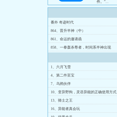
件。”...
番外 奇迹时代
864、晋升半神（中）
861、命运的邀请函
858、一拳轰杀尊者，时间系半神出现
1、六月飞雪
4、第二件至宝
7、乌鸦伙伴
10、变异野狗，灵语异能的正确使用方式
13、骑士之王
16、异能者真会玩