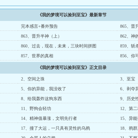
《我的梦境可以捡到至宝》最新章节
完本感言+番外预告
865、晋
863、晋升半神（上）
862、
860、过去，现在，未来，三块时间拼图
859、
857、世界的真相
856、
《我的梦境可以捡到至宝》正文目录
2、空间之珠
3、至宝
5、你的异能，我没收了
6、剥夺
8、给我轰炸这狗东西
9、历史
11、野狗会轻功
12、第
14、精神值暴涨，文明先行者
15、异
17、撞了大运，一只具有灵性的乌鸦
18、鸦