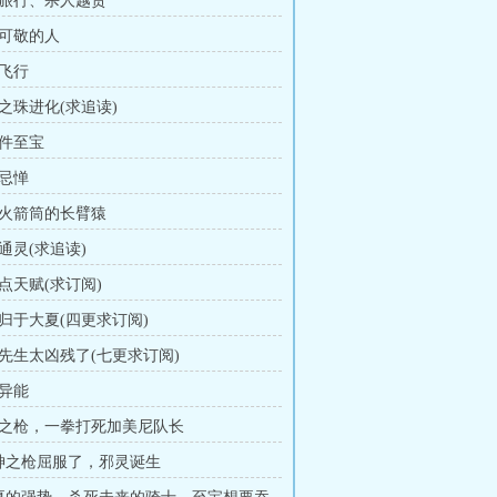
家旅行、杀人越货
群可敬的人
空飞行
间之珠进化(求追读)
五件至宝
无忌惮
着火箭筒的长臂猿
通灵(求追读)
点天赋(求订阅)
命归于大夏(四更求订阅)
灵先生太凶残了(七更求订阅)
食异能
神之枪，一拳打死加美尼队长
猎神之枪屈服了，邪灵诞生