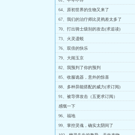
61、中年不详
64、原初世界的生物又来了
67、我们的治疗师比灵鸦差太多了
70、打出骑士级别的攻击(求追读)
73、火灵遗蜕
76、双倍的快乐
79、大闹玉京
82、我预判了你的预判
85、收服诡器，意外的惊喜
88、多种异能搭配的威力(求订阅)
91、被导弹攻击（五更求订阅）
感慨一下
96、福地
99、掌控灵魂，确实太阴间了