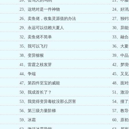
20、会骂人的乌鸦
21、不
23、这绝对是一件神物
24、好
26、卖鱼佬，收集灵源值的办法
27、独
29、永远可以信赖大夏人
30、异
32、卖鱼佬不简单
33、融
35、我可以飞行
36、大
38、变异猕猴
39、中
41、雷霆之枝发芽
42、梦
44、争端
45、又
47、第四件至宝的威能
48、面
50、我成首长了？
51、激
53、我觉得变异毒蚊没那么厉害
54、撞
56、第三级力量阶梯
57、教
59、冰霜
60、原