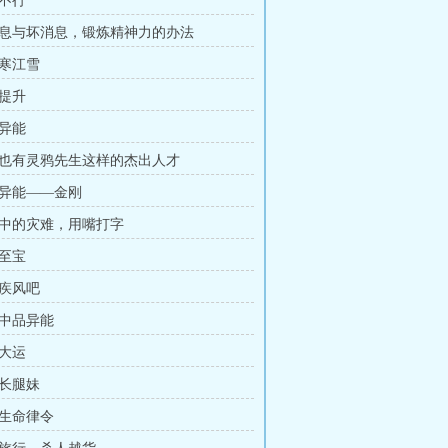
服不行
消息与坏消息，锻炼精神力的办法
钓寒江雪
能提升
合异能
夏也有灵鸦先生这样的杰出人才
品异能——金刚
境中的灾难，用嘴打字
见至宝
对疾风吧
活中品异能
了大运
导长腿妹
初生命律令