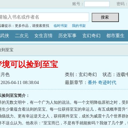
账号：
密码
温馨提示：更多作品，请搜索查找
临时书架
我的书架
武侠
二次元
女生言情
历史军事
玄幻奇幻
都市重生
捡到至宝
梦境可以捡到至宝
围月色
类别：玄幻奇幻
状态：连载
6-04-11 08:38:04
最新章节：
番外 奇迹时代
以捡到至宝简介：
界的无数文明中，有一个广为人知的说法。每一个文明降临原初之时，受
诞生少量蕴含着法则的至宝。每一位获得至宝的幸运儿，有五成概率晋升“
袖级战力。更有幸运逆天之人，获得两件至宝，成长为威震十几个世界群
并不这么认为。他表示：“至宝而已，不是有手就能捡吗？我做了几个梦，