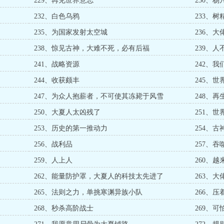
229、再见世界意志
230、
232、白色乌鸦
233、树
235、为国家发射太空城
236、
238、惊见古神，大难不死，必有后福
239、
241、战略资源
242、
244、收获颇丰
245、世
247、为众人抱薪者，不可使其冻毙于风雪
248、再
250、大夏人太凶残了
251、
253、历史的第一推动力
254、
256、战利品
257、
259、人上人
260、
262、能量防护罩，大夏人的科技太先进了
263、
265、法则之力，单挑寒渊异族小队
266、
268、秒杀高阶战士
269、