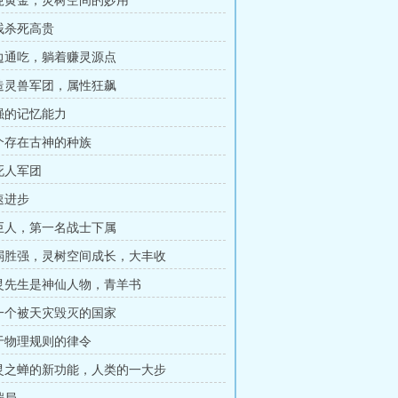
万吨黄金，灵树空间的妙用
下贱杀死高贵
两边通吃，躺着赚灵源点
打造灵兽军团，属性狂飙
超强的记忆能力
一个存在古神的种族
活死人军团
速进步
绿巨人，第一名战士下属
以弱胜强，灵树空间成长，大丰收
幽灵先生是神仙人物，青羊书
第一个被天灾毁灭的国家
高于物理规则的律令
夺灵之蝉的新功能，人类的一大步