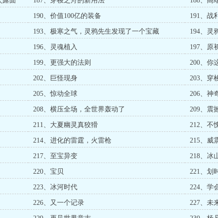
次露面
187、穿梭之舟的新用法
188、高
190、价值100亿的装备
191、
193、极寒之气，灵鸦先生发现了一个宝藏
194、
196、灵魂植入
197、
199、更强大的法则
200、
202、巨怪现身
203、
205、惊动全球
206、
208、横压全场，全世界轰动了
209、
211、大夏幽灵真狡猾
212、
214、进化的雷霆，火雷枪
215、威
217、至宝异变
218、
220、宝贝
221、
223、冰河时代
224、
226、又一个记录
227、