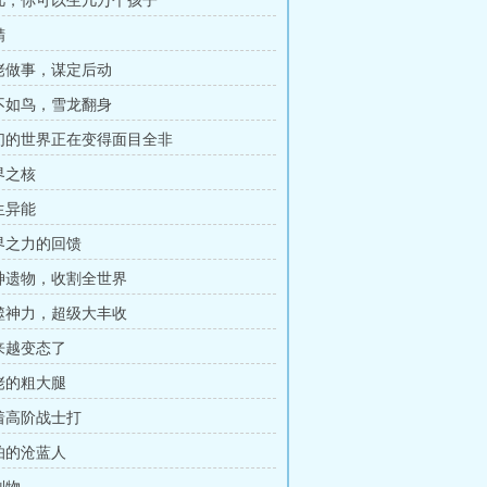
杨凡，你可以生几万个孩子
精
大佬做事，谋定后动
人不如鸟，雪龙翻身
我们的世界正在变得面目全非
界之核
生异能
世界之力的回馈
古神遗物，收割全世界
吞噬神力，超级大丰收
越来越变态了
大佬的粗大腿
压着高阶战士打
可怕的沧蓝人