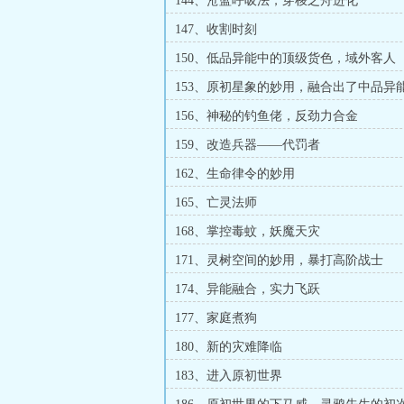
144、沧蓝呼吸法，穿梭之舟进化
147、收割时刻
150、低品异能中的顶级货色，域外客人
153、原初星象的妙用，融合出了中品异
156、神秘的钓鱼佬，反劲力合金
159、改造兵器——代罚者
162、生命律令的妙用
165、亡灵法师
168、掌控毒蚊，妖魔天灾
171、灵树空间的妙用，暴打高阶战士
174、异能融合，实力飞跃
177、家庭煮狗
180、新的灾难降临
183、进入原初世界