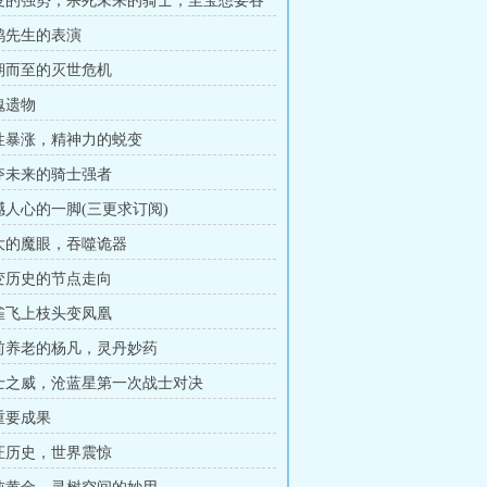
大夏的强势，杀死未来的骑士，至宝想要吞
灵鸦先生的表演
不期而至的灭世危机
魂遗物
属性暴涨，精神力的蜕变
争夺未来的骑士强者
震撼人心的一脚(三更求订阅)
强大的魔眼，吞噬诡器
改变历史的节点走向
麻雀飞上枝头变凤凰
提前养老的杨凡，灵丹妙药
战士之威，沧蓝星第一次战士对决
最重要成果
见证历史，世界震惊