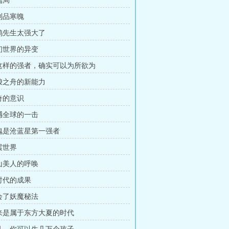
端局
战利品寒魄
灵鸦先生太强大了
原初世界的异变
你这样的强者，确实可以为所欲为
穿梭之舟的新能力
神奇的意识
震撼全球的一击
不愧是沧蓝星第一强者
震世界
冰山美人的呼唤
划时代的成果
学会了妖魔秘法
未来是属于东方大夏的时代