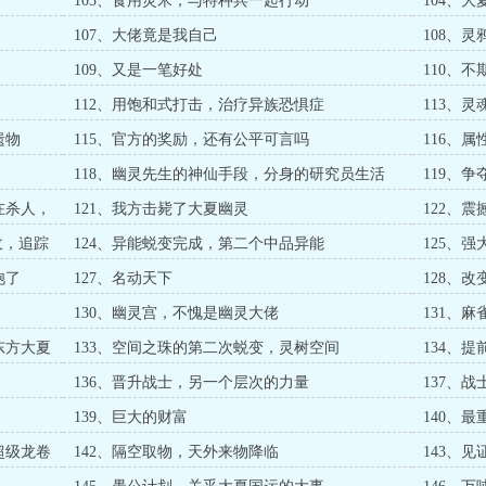
103、食用灵米，与特种兵一起行动
104、
噬异能
107、大佬竟是我自己
108、
109、又是一笔好处
110、
112、用饱和式打击，治疗异族恐惧症
113、灵
遗物
115、官方的奖励，还有公平可言吗
116、
118、幽灵先生的神仙手段，分身的研究员生活
119、
在杀人，
121、我方击毙了大夏幽灵
122、
收，追踪
124、异能蜕变完成，第二个中品异能
125、
饱了
127、名动天下
128、
130、幽灵宫，不愧是幽灵大佬
131、
东方大夏
133、空间之珠的第二次蜕变，灵树空间
134、
136、晋升战士，另一个层次的力量
137、
139、巨大的财富
140、
超级龙卷
142、隔空取物，天外来物降临
143、