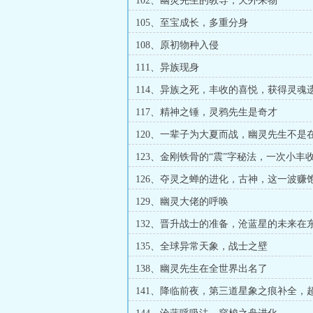
102、幽灵先生的教导，天外来物
105、至宝成长，多重分身
108、原初物种入侵
111、异族现身
114、异族之死，丰收的喜悦，获得灵魂
117、精神之锤，灵鸦先生是奇才
120、一辈子为大夏而战，幽灵先生不是
就是在杀人的路上
123、金刚铁骨的“震”字秘法，一次小丰
诡器
126、夺灵之蝉的进化，古神，这一波赚
129、幽灵大佬的呼唤
132、晋升战士的准备，沧蓝星的未来在
135、全球异常天象，战士之壁
138、幽灵先生在全世界出名了
141、降临前夜，第三道星象之痕补全，
风