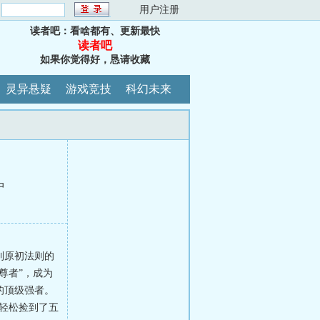
：
用户注册
读者吧：看啥都有、更新最快
读者吧
如果你觉得好，恳请收藏
灵异悬疑
游戏竞技
科幻未来
中
到原初法则的
尊者”，成为
的顶级强者。
轻松捡到了五