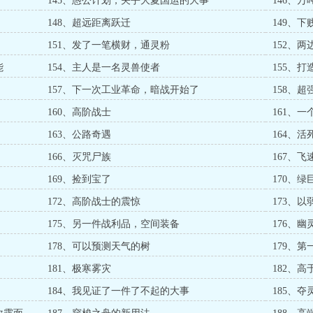
145、愚公计划，关乎大夏国运的大事
146、
148、超远距离跃迁
149、
151、发了一笔横财，通灵粉
152、
能
154、主人是一名灵兽使者
155、
157、下一次工业革命，暗战开始了
158、
160、高阶战士
161、
163、公路奇遇
164、
166、灭咒尸族
167、飞
169、捡到宝了
170、
172、高阶战士的震惊
173、
175、另一件战利品，空间装备
176、
178、可以预测天气的树
179、
181、极寒雾灾
182、
184、我见证了一件了不起的大事
185、