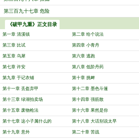
第三百九十七章 危险
《破甲九重》正文目录
第一章 清溪镇
第二章 给个说法
第三章 比试
第四章 小青丹
第五章 乌犀
第六章 逃跑
第七章 许安
第八章 低阶丹药
第九章 于记衣铺
第十章 挑衅
第十一章 丢盔弃甲
第十二章 墨色斗篷
第十三章 绿湖拍卖场
第十四章 强筋散
第十五章 废物枪法
第十六章 果然是你
第十七章 这小子属什么的
第十八章 大话别说太早
第十九章 意外
第二十章 苦战