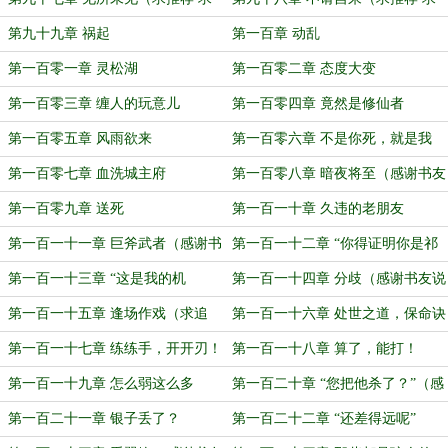
月票）
月票）
第九十九章 祸起
第一百章 动乱
第一百零一章 灵松湖
第一百零二章 态度大变
第一百零三章 缠人的玩意儿
第一百零四章 竟然是修仙者
第一百零五章 风雨欲来
第一百零六章 不是你死，就是我
活！
第一百零七章 血洗城主府
第一百零八章 暗夜将至（感谢书友
说上一段打赏的白银盟，明天加
第一百零九章 送死
第一百一十章 久违的老朋友
更！）
第一百一十一章 巨斧武者（感谢书
第一百一十二章 “你得证明你是祁
友说上一段的白银盟 加更一）
州的未来”（求追读！）
第一百一十三章 “这是我的机
第一百一十四章 分歧（感谢书友说
会”（求追读！）
上一段的白银盟 加更二 求追读！）
第一百一十五章 逢场作戏（求追
第一百一十六章 处世之道，保命诀
读！）
窍（求追读！）
第一百一十七章 练练手，开开刃！
第一百一十八章 算了，能打！
（感谢书友说上一段的白银盟 加更
第一百一十九章 怎么弱这么多
第一百二十章 “您把他杀了？”（感
三）
谢书友说上一段的白银盟 加更四）
第一百二十一章 银子丢了？
第一百二十二章 “还差得远呢”