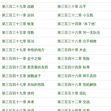
第三百二十九章 战败
第三百三十章 出手
第三百三十一章 反转
第三百三十二章 小玉瓶
第三百三十三章 恢复
第三百三十四章 “杀了他”
第三百三十五章 变数
第三百三十六章 另一支队伍
第三百三十七章 医治
第三百三十八章 出手相救
第三百三十九章 奇怪的地方
第三百四十章 木盒
第三百四十一章 盒中之物
第三百四十二章 危险
第三百四十三章 更贵重的东西
第三百四十四章 耻辱
第三百四十五章 掀翻桌子
第三百四十六章 猝不及防
第三百四十七章 未知的危险
第三百四十八章 危机解除
第三百四十九章 挟持
第三百五十章 混乱
第三百五十一章 来者
第三百五十二章 交战
第三百五十三章 处境
第三百五十四章 交易