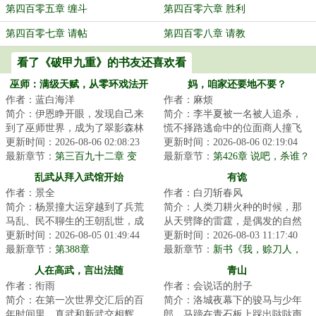
第四百零五章 缠斗
第四百零六章 胜利
第四百零七章 请帖
第四百零八章 请教
看了《破甲九重》的书友还喜欢看
巫师：满级天赋，从零环戏法开
妈，咱家还要地不要？
作者：蓝白海洋
作者：麻烦
始
简介：伊恩睁开眼，发现自己来
简介：李半夏被一名被人追杀，
到了巫师世界，成为了翠影森林
慌不择路逃命中的位面商人撞飞
的一个巫师学徒。起初，天赋平
更新时间：2026-08-06 02:08:23
到了异世界，位面商人垂死之际
更新时间：2026-08-06 02:19:04
平的伊恩只想当...
最新章节：
第三百九十二章 变
企图将自身残躯...
最新章节：
第426章 说吧，杀谁？
化，风幕水壁，你死我活的‘战
乱武从拜入武馆开始
有诡
争’，半年后！
作者：景全
作者：白刃斩春风
简介：杨景撞大运穿越到了兵荒
简介：人类刀耕火种的时候，那
马乱、民不聊生的王朝乱世，成
从天劈降的雷霆，是偶发的自然
为了被祖父偏爱的农户子，全家
更新时间：2026-08-05 01:49:44
现象，亦是鬼神的怒火。老者离
更新时间：2026-08-03 11:17:40
节衣缩食，供杨...
最新章节：
第388章
世以后，阳台上...
最新章节：
新书《我，赊刀人，
斗鬼神》已发
人在高武，言出法随
青山
作者：衔雨
作者：会说话的肘子
简介：在第一次世界交汇后的百
简介：洛城夜幕下的骏马与少年
年时间里，真武和新武交相辉
郎，马蹄在青石板上踩出哒哒声