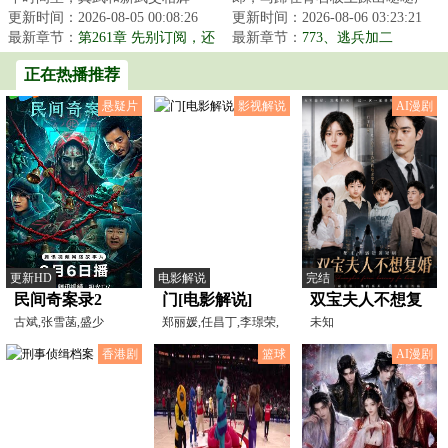
映，异界的神灵和现界的强人层
更新时间：2026-08-05 00:08:26
响。他仿佛说书先生故事中的人
更新时间：2026-08-06 03:23:21
出不穷。“就比如...
最新章节：
第261章 先别订阅，还
物，从云瀑中来...
最新章节：
773、逃兵加二
没写完
正在热播推荐
悬疑片
影视解说
AI漫剧
更新HD
电影解说
完结
民间奇案录2
门[电影解说]
双宝夫人不想复
古斌,张雪菡,盛少
郑丽媛,任昌丁,李璟荣,
婚
未知
李文植,郑尚勋
香港剧
篮球
AI漫剧