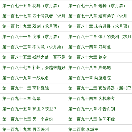
票）
第一百七十五章 花舞（求月票）
第一百七十六章 选择（求月票）
第一百七十七章 四十号武者（求月
第一百七十八章 遣离弟子（求月
票）
票）
第一百七十九章 双剑（求月票）
第一百八十章 未有进展（求月票）
第一百八十一章 突破（求月票）
第一百八十二章 体面的失利（求月
票）
第一百八十三章 不同意（求月票）
第一百八十四章 好与差
第一百八十五章 残酷之处，百不足
第一百八十六章 轮空
一
第一百八十七章 祁州，会越来越好
第一百八十八章 具饱饱
第一百八十九章 一战成名
第一百九十章 两座道院
第一百九十一章 两州嫌隙
第一百九十二章 顶阶兵器（新书已
发布，求支持！）
第一百九十三章 落幕
第一百九十四章 客栈来客
第一百九十五章 护卫？亲卫？
第一百九十六章 不告而别
第一百九十七章 另一个身份
第一百九十八章 传闻不虚
第一百九十九章 再回映州
第二百章 李城主