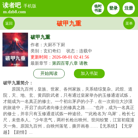
读者吧
手机版
临时
登录
注册
书架
m.dzb8.com
破甲九重
返回
菜单
破甲九重
作者：大厨不下厨
类别：玄幻奇幻
状态：连载中
更新时间：2026-08-01 02:41:56
最新章节：
第四百零八章 请教
开始阅读
加入书架
破甲九重简介：
原国九百州，皇族、世家、各州家族，关系错综复杂。武馆、道
院，天、地、玄、黄四阶武者，只有通过皇家举办的玉修通道试炼，
才能成为一名真正的修士。一个初出茅庐的小子，在一次前往大沙漠
的旅途中，开启了由武者向修士的修真之路……“也许，成为一名真正
的修士，并非只有玉修通道试炼一种途径。”“此枪名为‘乌犀’，枪长七
尺，未曾杀人。”少年意气，两杆长枪出映州。世间纷繁，江宣初窥漫
天一角。原国九百州，自映州落笔，撕开画卷……【无系统】【无穿
越】【剧情】...