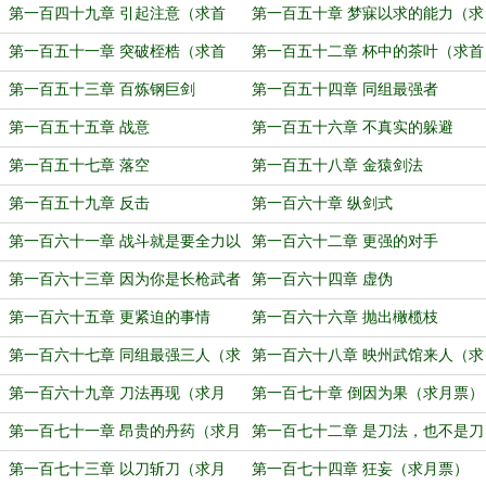
看（求首订）
第一百四十九章 引起注意（求首
第一百五十章 梦寐以求的能力（求
订）
首订）
第一百五十一章 突破桎梏（求首
第一百五十二章 杯中的茶叶（求首
订）
订）
第一百五十三章 百炼钢巨剑
第一百五十四章 同组最强者
第一百五十五章 战意
第一百五十六章 不真实的躲避
第一百五十七章 落空
第一百五十八章 金猿剑法
第一百五十九章 反击
第一百六十章 纵剑式
第一百六十一章 战斗就是要全力以
第一百六十二章 更强的对手
赴
第一百六十三章 因为你是长枪武者
第一百六十四章 虚伪
第一百六十五章 更紧迫的事情
第一百六十六章 抛出橄榄枝
第一百六十七章 同组最强三人（求
第一百六十八章 映州武馆来人（求
月票）
月票）
第一百六十九章 刀法再现（求月
第一百七十章 倒因为果（求月票）
票）
第一百七十一章 昂贵的丹药（求月
第一百七十二章 是刀法，也不是刀
票）
法（求月票）
第一百七十三章 以刀斩刀（求月
第一百七十四章 狂妄（求月票）