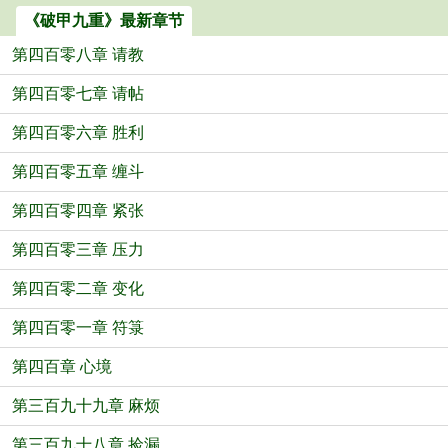
《破甲九重》最新章节
第四百零八章 请教
第四百零七章 请帖
第四百零六章 胜利
第四百零五章 缠斗
第四百零四章 紧张
第四百零三章 压力
第四百零二章 变化
第四百零一章 符箓
第四百章 心境
第三百九十九章 麻烦
第三百九十八章 捡漏