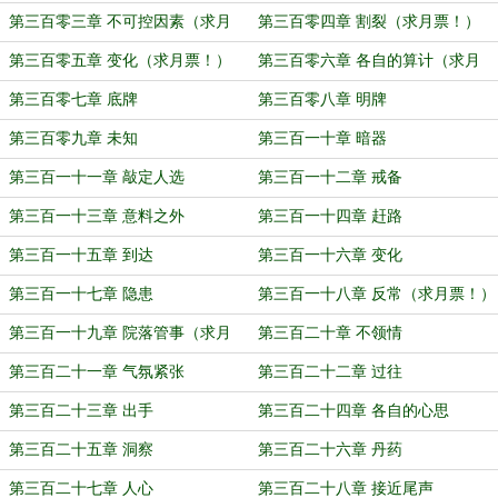
第三百零三章 不可控因素（求月
第三百零四章 割裂（求月票！）
票！）
第三百零五章 变化（求月票！）
第三百零六章 各自的算计（求月
票！）
第三百零七章 底牌
第三百零八章 明牌
第三百零九章 未知
第三百一十章 暗器
第三百一十一章 敲定人选
第三百一十二章 戒备
第三百一十三章 意料之外
第三百一十四章 赶路
第三百一十五章 到达
第三百一十六章 变化
第三百一十七章 隐患
第三百一十八章 反常（求月票！）
第三百一十九章 院落管事（求月
第三百二十章 不领情
票！）
第三百二十一章 气氛紧张
第三百二十二章 过往
第三百二十三章 出手
第三百二十四章 各自的心思
第三百二十五章 洞察
第三百二十六章 丹药
第三百二十七章 人心
第三百二十八章 接近尾声