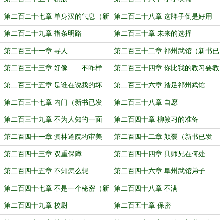
第二百二十七章 单身汉的气息（新
第二百二十八章 这牌子倒是好用
书已发布，求支持！）
第二百二十九章 指条明路
第二百三十章 未来的选择
第二百三十一章 寻人
第二百三十二章 祁州武馆（新书已
发布，求支持！）
第二百三十三章 好像……不咋样
第二百三十四章 你比我的教习要教
得好！
第二百三十五章 是谁在说我的坏
第二百三十六章 踏足祁州武馆
话？
第二百三十七章 内门（新书已发
第二百三十八章 自愿
布，求支持！）
第二百三十九章 不为人知的一面
第二百四十章 柳教习的准备
第二百四十一章 滇林道院的审美
第二百四十二章 颠覆（新书已发
布，求支持！）
第二百四十三章 双重保障
第二百四十四章 具师兄在何处
第二百四十五章 不知怎么想
第二百四十六章 阜州武馆弟子
第二百四十七章 不是一个秘密（新
第二百四十八章 不满
书已发布，求支持！）
第二百四十九章 校尉
第二百五十章 保密