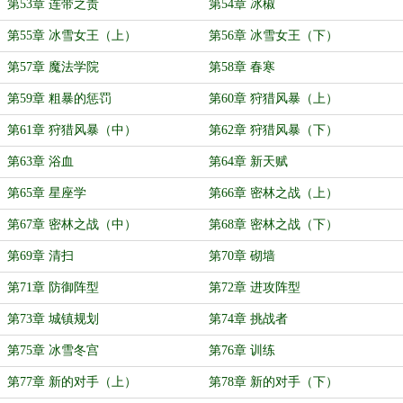
第53章 连带之责
第54章 冰椒
第55章 冰雪女王（上）
第56章 冰雪女王（下）
第57章 魔法学院
第58章 春寒
第59章 粗暴的惩罚
第60章 狩猎风暴（上）
第61章 狩猎风暴（中）
第62章 狩猎风暴（下）
第63章 浴血
第64章 新天赋
第65章 星座学
第66章 密林之战（上）
第67章 密林之战（中）
第68章 密林之战（下）
第69章 清扫
第70章 砌墙
第71章 防御阵型
第72章 进攻阵型
第73章 城镇规划
第74章 挑战者
第75章 冰雪冬宫
第76章 训练
第77章 新的对手（上）
第78章 新的对手（下）