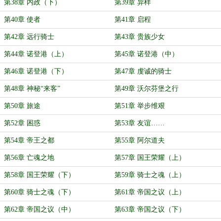
第38章 内政（下）
第39章 异样
第40章 使者
第41章 启程
第42章 远行骑士
第43章 贵族少女
第44章 诺登港（上）
第45章 诺登港（中）
第46章 诺登港（下）
第47章 虔诚的骑士
第48章 神秘“来客”
第49章 沃尔芬堡之行
第50章 旅途
第51章 举步维艰
第52章 困惑
第53章 友谊……
第54章 帝王之都
第55章 阿尔道夫
第56章 亡魂之地
第57章 国王荣耀（上）
第58章 国王荣耀（下）
第59章 骑士之魂（上）
第60章 骑士之魂（下）
第61章 帝国之议（上）
第62章 帝国之议（中）
第63章 帝国之议（下）