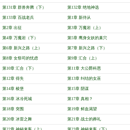
第131章 群兽奔腾（下）
第132章 绝地神选
第133章 百战老兵
第1章 新侍从
第2章 出征
第3章 万魔岩（上）
第4章 万魔岩（下）
第5章 鹰身女妖的巢穴
第6章 新兴之路（上）
第7章 新兴之路（下）
第8章 女祭司的忧虑
第9章 汇合（上）
第10章 汇合（下）
第11章 大公爵科恩
第12章 得失
第13章 纠结的女巫
第14章 棱堡
第15章 阴谋
第16章 冰冷死城
第17章 真相？
第18章 突围
第19章 鲜血渴望
第20章 冰雷之舞
第21章 战士的葬礼
第22章 神秘来客（上）
第23章 神秘来客（下）