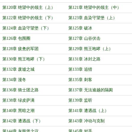
第120章 绝望中的领主（上）
第121章 绝望中的领主（中）
第122章 绝望中的领主（下）
第123章 血染守望堡（上）
第124章 血染守望堡（下）
第125章 破冰
第126章 包围圈
第127章 山谷伏击
第128章 疲惫的军团
第129章 熊王咆哮（上）
第130章 熊王咆哮（下）
第131章 冰封之路
第132章 废墟之城
第133章 追猎
第134章 漫冬
第135章 刺客
第136章 骑士团之路
第137章 无法逾越的隔阂
第138章 绿皮萨满
第139章 监听
第140章 黑暗之潮
第141章 遭遇战（上）
第142章 遭遇战（下）
第143章 冲动与克制
第144章 灰熊堡之议
第145章 对手