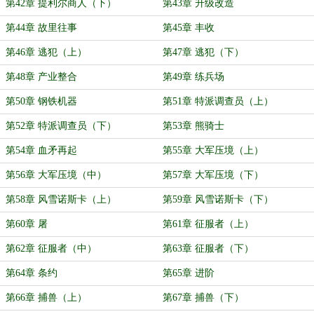
第42章 提利尔商人（下）
第43章 升级改造
第44章 故里往事
第45章 丰收
第46章 逃犯（上）
第47章 逃犯（下）
第48章 产业整合
第49章 练兵场
第50章 钢铁机器
第51章 特派调查员（上）
第52章 特派调查员（下）
第53章 熊骑士
第54章 血矛再起
第55章 大军压境（上）
第56章 大军压境（中）
第57章 大军压境（下）
第58章 风雪诺斯卡（上）
第59章 风雪诺斯卡（下）
第60章 屠
第61章 征服者（上）
第62章 征服者（中）
第63章 征服者（下）
第64章 条约
第65章 进阶
第66章 捕兽（上）
第67章 捕兽（下）