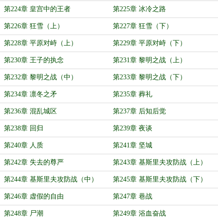
第224章 皇宫中的王者
第225章 冰冷之路
第226章 狂雪（上）
第227章 狂雪（下）
第228章 平原对峙（上）
第229章 平原对峙（下）
第230章 王子的执念
第231章 黎明之战（上）
第232章 黎明之战（中）
第233章 黎明之战（下）
第234章 凛冬之矛
第235章 葬礼
第236章 混乱城区
第237章 后知后觉
第238章 回归
第239章 夜谈
第240章 人质
第241章 坚城
第242章 失去的尊严
第243章 基斯里夫攻防战（上）
第244章 基斯里夫攻防战（中）
第245章 基斯里夫攻防战（下）
第246章 虚假的自由
第247章 巷战
第248章 尸潮
第249章 浴血奋战