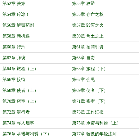
第52章 决策
第53章 狡辩
第54章 碎冰！
第55章 存亡之秋
第56章 解毒药剂
第57章 毁灭之火
第58章 新机遇
第59章 焦土之上
第60章 行刑
第61章 招商引资
第62章 拜访
第63章 自责
第64章 旅程（上）
第65章 旅程（下）
第66章 接待
第67章 会见
第68章 使者（上）
第69章 使者（下）
第70章 密室（上）
第71章 密室（下）
第72章 潜行者
第73章 工作汇报
第74章 寻人启事
第75章 承诺与利诱（上）
第76章 承诺与利诱（下）
第77章 骄傲的年轻法师