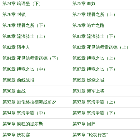
第74章 暗语堡（下）
第75章 血奴
第76章 封锁
第77章 埋骨之所（上）
第78章 埋骨之所（下）
第79章 逃亡之路
第80章 流浪骑士（上）
第81章 流浪骑士（下）
第82章 陌生人
第83章 死灵法师雷诺德（上）
第84章 死灵法师雷诺德（下）
第85章 缚魂之匕（上）
第86章 缚魂之匕（中）
第87章 缚魂之匕（下）
第88章 前线战报
第89章 燃烧之城
第90章 血战
第91章 海军上将
第92章 厄伦格拉德海战前夕
第93章 怒海争霸（上）
第94章 怒海争霸（中）
第95章 怒海争霸（下）
第96章 疯狂的提尔斯
第97章 回归
第98章 庆功宴
第99章 “论功行赏”