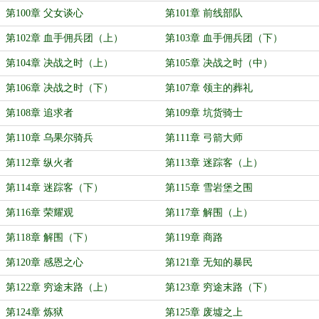
第100章 父女谈心
第101章 前线部队
第102章 血手佣兵团（上）
第103章 血手佣兵团（下）
第104章 决战之时（上）
第105章 决战之时（中）
第106章 决战之时（下）
第107章 领主的葬礼
第108章 追求者
第109章 坑货骑士
第110章 乌果尔骑兵
第111章 弓箭大师
第112章 纵火者
第113章 迷踪客（上）
第114章 迷踪客（下）
第115章 雪岩堡之围
第116章 荣耀观
第117章 解围（上）
第118章 解围（下）
第119章 商路
第120章 感恩之心
第121章 无知的暴民
第122章 穷途末路（上）
第123章 穷途末路（下）
第124章 炼狱
第125章 废墟之上