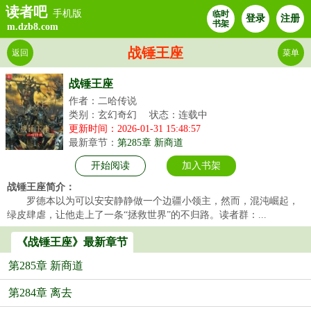
读者吧
手机版
临时
登录
注册
书架
m.dzb8.com
战锤王座
返回
菜单
战锤王座
作者：二哈传说
类别：玄幻奇幻
状态：连载中
更新时间：2026-01-31 15:48:57
最新章节：
第285章 新商道
开始阅读
加入书架
战锤王座简介：
罗德本以为可以安安静静做一个边疆小领主，然而，混沌崛起，
绿皮肆虐，让他走上了一条“拯救世界”的不归路。读者群：...
《战锤王座》最新章节
第285章 新商道
第284章 离去