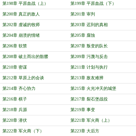
第198章 平原血战（上）
第199章 平原血战（下）
第200章 真正的敌人
第201章 审判
第202章 虔诚的牧师
第203章 迟到的真相
第204章 崩溃的情绪
第205章 腐蚀
第206章 软禁
第207章 叛变的队长
第208章 破土而出的骷髅
第209章 污蔑与反击
第210章 密谋
第211章 计划与执行
第212章 草原上的会谈
第213章 敌友难辨
第214章 齐心协力
第215章 火光冲天的城堡
第216章 棋子
第217章 裂石堡战役
第218章 兵源
第219章 事变
第220章 潜伏
第221章 军火商（上）
第222章 军火商（下）
第223章 大后方