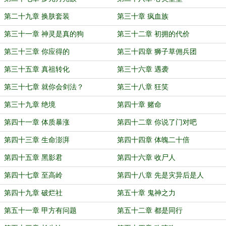
第二十九章 换肤套装
第三十章 疯血族
第三十一章 神灵是真的狗
第三十二章 初拥的代价
第三十三章 你应得的
第三十四章 狮子草佣兵团
第三十五章 真祖转化
第三十六章 遇袭
第三十七章 就你会剑法？
第三十八章 狂笑
第三十九章 绝境
第四十章 赌命
第四十一章 体质暴涨
第四十二章 你说了门对吧
第四十三章 生命澎湃
第四十四章 体魄二十倍
第四十五章 黑影君
第四十六章 收尸人
第四十七章 至高岭
第四十八章 先是灾异后是人
第四十九章 破烂社
第五十章 鬼神之力
第五十一章 甲方有问题
第五十二章 都是同行