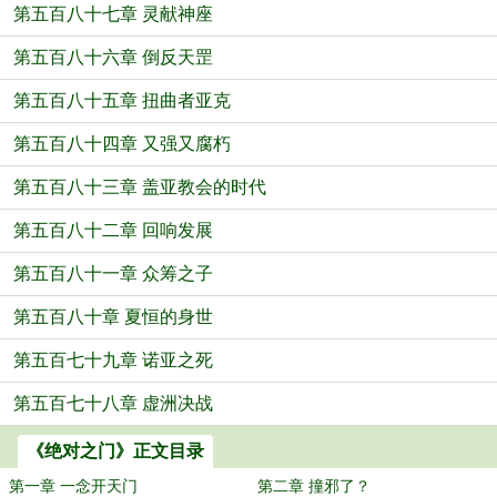
第五百八十七章 灵献神座
第五百八十六章 倒反天罡
第五百八十五章 扭曲者亚克
第五百八十四章 又强又腐朽
第五百八十三章 盖亚教会的时代
第五百八十二章 回响发展
第五百八十一章 众筹之子
第五百八十章 夏恒的身世
第五百七十九章 诺亚之死
第五百七十八章 虚洲决战
《绝对之门》正文目录
第一章 一念开天门
第二章 撞邪了？