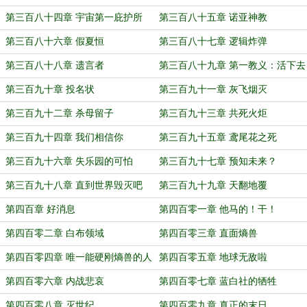
第三百八十四章 宇宙第一庇护所
第三百八十五章 诺亚神教
第三百八十六章 假夏恒
第三百八十七章 逻辑炸弹
第三百八十八章 遗言者
第三百八十九章 第一教义：活下去
第三百九十章 投名状
第三百九十一章 灰飞烟灭
第三百九十二章 杀母留子
第三百九十三章 共死火炬
第三百九十四章 我们相信你
第三百九十五章 鸢尾花之死
第三百九十六章 失乐园的可怕
第三百九十七章 预知未来？
第三百九十八章 直到世界毁灭吧
第三百九十九章 天翻地覆
第四百章 好消息
第四百零一章 他马的！干！
第四百零二章 白布领域
第四百零三章 直面熵兽
第四百零四章 唯一能硬刚熵兽的人
第四百零五章 地球无敌啦
第四百零六章 内战悲哀
第四百零七章 蓝白社的牺牲
第四百零八章 灭世纪
第四百零九章 真正的末日