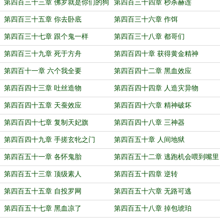
件
第四百三十三章 佛罗就是你们的狗
第四百三十四章 秒杀赫连
第四百三十五章 你去卧底
第四百三十六章 作饵
第四百三十七章 跟个鬼一样
第四百三十八章 都哥们
第四百三十九章 死于方舟
第四百四十章 获得黄金精神
第四百十一章 六个我全要
第四百四十二章 黑血效应
第四百四十三章 吐丝造物
第四百四十四章 人造灾异物
第四百四十五章 天蚕效应
第四百四十六章 精神破坏
第四百四十七章 复制天妃旗
第四百四十八章 三神器
第四百四十九章 手搓玄牝之门
第四百五十章 人间地狱
第四百五十一章 各怀鬼胎
第四百五十二章 逃跑机会喂到嘴里
第四百五十三章 顶级素人
第四百五十四章 逆转
第四百五十五章 自投罗网
第四百五十六章 无路可逃
第四百五十七章 黑血凉了
第四百五十八章 掉包琥珀