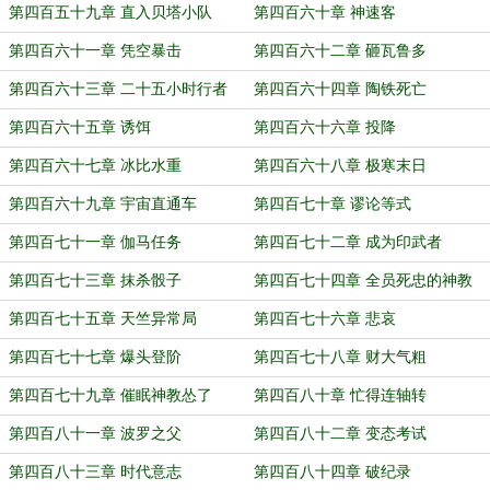
第四百五十九章 直入贝塔小队
第四百六十章 神速客
第四百六十一章 凭空暴击
第四百六十二章 砸瓦鲁多
第四百六十三章 二十五小时行者
第四百六十四章 陶铁死亡
第四百六十五章 诱饵
第四百六十六章 投降
第四百六十七章 冰比水重
第四百六十八章 极寒末日
第四百六十九章 宇宙直通车
第四百七十章 谬论等式
第四百七十一章 伽马任务
第四百七十二章 成为印武者
第四百七十三章 抹杀骰子
第四百七十四章 全员死忠的神教
第四百七十五章 天竺异常局
第四百七十六章 悲哀
第四百七十七章 爆头登阶
第四百七十八章 财大气粗
第四百七十九章 催眠神教怂了
第四百八十章 忙得连轴转
第四百八十一章 波罗之父
第四百八十二章 变态考试
第四百八十三章 时代意志
第四百八十四章 破纪录