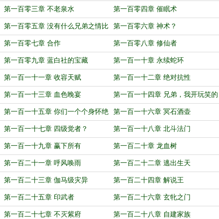
第一百零三章 不老泉水
第一百零四章 催眠术
第一百零五章 没有什么兄弟之情比
第一百零六章 神术？
得上五百亿
第一百零七章 合作
第一百零八章 修仙者
第一百零九章 蓝白社的宝藏
第一百一十章 永续蛇环
第一百一十一章 收容天赋
第一百一十二章 绝对抗性
第一百一十三章 血色晚宴
第一百一十四章 兄弟，我开玩笑的
啊
第一百一十五章 你们一个个身怀绝
第一百一十六章 冥石酒壶
技
第一百一十七章 四级觉者？
第一百一十八章 北斗法门
第一百一十九章 赢下所有
第一百二十章 龙血树
第一百二十一章 呼风唤雨
第一百二十二章 逃出生天
第一百二十三章 伽马级灾异
第一百二十四章 解说王
第一百二十五章 印武者
第一百二十六章 玄牝之门
第一百二十七章 不灭紫府
第一百二十八章 自建家族