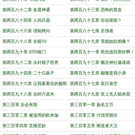
第两百八十二章 各显神通
第两百八十三章 恐怖的普攻
第两百八十四章 人间兵器
第两百八十五章 你说谁呢？
第两百八十六章 强制拷问
第两百八十七章 至强者
第两百八十八章 全能T0
第两百八十九章 竟能如此相像？
第两百九十章 封印镜门
第两百九十一章 死也值回票价啊！
第两百九十二章 永封镜子世界
第两百九十三章 概念神社邀请函
第两百九十四章 二十亿疯子
第两百九十五章 颛顼是我小弟
第两百九十六章 让我看看你的极限
第两百九十七章 双日凌空
第两百九十八章 击碎六道木
第两百九十九章 世上无人能杀我
第三百章 后会有期
第三百零一章 扬名立万
第三百零二章 被滥用的欧米伽
第三百零三章 讨伐哥德尔
第三百零四章 玄微至妙
第三百零五章 阐道者大卫