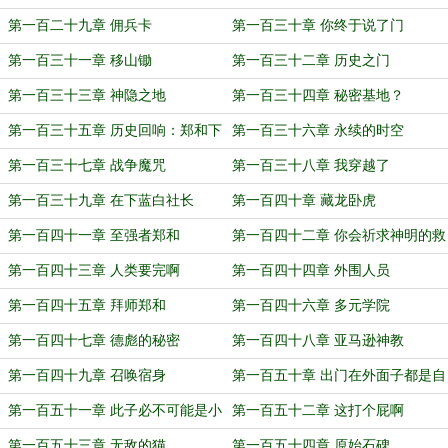
第一百二十九章 佣兵卡
第一百三十章 你终于说了门
第一百三十一章 移山锄
第一百三十二章 历史之门
第一百三十三章 神隐之地
第一百三十四章 秘密基地？
第一百三十五章 历史回响：郑和下
第一百三十六章 永续的时空
西洋
第一百三十七章 战争魔咒
第一百三十八章 我穿越了
第一百三十九章 在下蓝白社长
第一百四十章 藏龙卧虎
第一百四十一章 至强者郑和
第一百四十二章 你会祈求神明的救
赎吗
第一百四十三章 人类要完啊
第一百四十四章 外围人员
第一百四十五章 拜师郑和
第一百四十六章 多元学院
第一百四十七章 德彪的秘密
第一百四十八章 亚马逊神教
第一百四十九章 召唤宿身
第一百五十章 出门在外面子都是自
己给的
第一百五十一章 此子必不可能是小
第一百五十二章 这打个屁啊
瘪三
第一百五十三章 无敌的猫
第一百五十四章 原始石碑