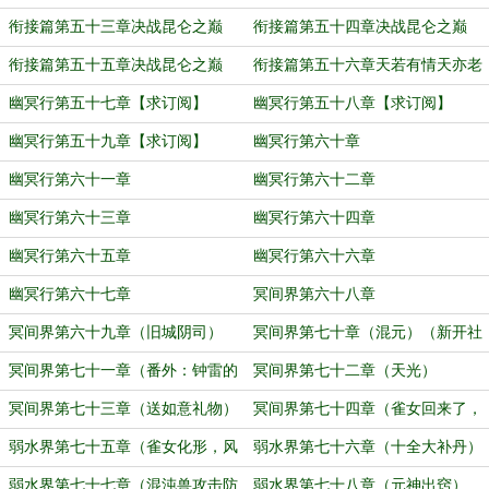
衔接篇第五十三章决战昆仑之巅
衔接篇第五十四章决战昆仑之巅
【求订阅】
衔接篇第五十五章决战昆仑之巅
衔接篇第五十六章天若有情天亦老
【求订阅】
【求订阅！】
幽冥行第五十七章【求订阅】
幽冥行第五十八章【求订阅】
幽冥行第五十九章【求订阅】
幽冥行第六十章
幽冥行第六十一章
幽冥行第六十二章
幽冥行第六十三章
幽冥行第六十四章
幽冥行第六十五章
幽冥行第六十六章
幽冥行第六十七章
冥间界第六十八章
冥间界第六十九章（旧城阴司）
冥间界第七十章（混元）（新开社
交账号）
冥间界第七十一章（番外：钟雷的
冥间界第七十二章（天光）
回忆，冥王的一世。）
冥间界第七十三章（送如意礼物）
冥间界第七十四章（雀女回来了，
（千金散去还复来）
并且还想和林相干点啥）
弱水界第七十五章（雀女化形，风
弱水界第七十六章（十全大补丹）
雨神雀）（召唤混元，召出混沌兽）
（大战混沌小奶兽）
弱水界第七十七章（混沌兽攻击防
弱水界第七十八章（元神出窍）