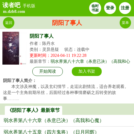
读者吧
手机版
临时
登录
注册
书架
m.dzb8.com
阴阳了事人
返回
菜单
阴阳了事人
作者：陈丹水
类别：灵异悬疑
状态：连载中
更新时间：2024-04-11 19:22:28
最新章节：
弱水界第八十六章（杀意已决）（高我和心
魔）
开始阅读
加入书架
阴阳了事人简介：
本文涉及神魔，以及玄幻情节，走逗比剧情流，适合养老观看。
这是一个主角前期吊丝，后面经过各种事情磨砺之后转变的故
事……...
《阴阳了事人》最新章节
弱水界第八十六章（杀意已决）（高我和心魔）
弱水界第八十五章（四方鬼将）（日月同辉）