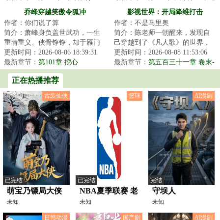
德真仙
乔峰穿越笑傲令狐冲
影视世界：开局降维打击
作者：你们说了算
作者：不是马里奥
简介：萧峰身负盖世武功，一生
简介：陈老师一朝醒来，发现自
重情重义、侠骨铮铮，却于雁门
己穿越到了《凡人歌》的世界，
关前悲凉自尽。一朝魂穿笑傲江
更新时间：2026-08-06 18:39:31
并绑定了一件名为“降维打击”的神
更新时间：2026-08-08 11:53:06
湖，化作华山大...
最新章节：
第101章 挖心
器。第一个...
最新章节：
第五百三十一章 卷末-
王柏川篇
正在热播推荐
古装仙侠
篮球
AI漫剧
已完结
已完结
完结
萌宝乃镖局大侠
NBA夏季联赛 老
守坝人
未知
鹰vs热火
未知
未知
20250712
日韩动漫
国产剧
AI漫剧