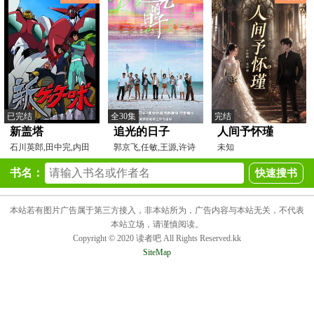
已完结
全30集
完结
新盖塔
追光的日子
人间予怀瑾
石川英郎,田中完,内田
郭京飞,任敏,王源,许诗
未知
直哉,梁田清之,有本钦
悦,刘小北,何廖侣匀,
书名：
本站若有图片广告属于第三方接入，非本站所为，广告内容与本站无关，不代表
本站立场，请谨慎阅读。
Copyright © 2020 读者吧 All Rights Reserved.kk
SiteMap