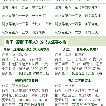
御力翻倍）（如意情急实施火焰猎
幽冥行第七十九章（重塑金身）
幽冥行第八十章（来自空神界）
杀）
（遇见真我罗生天）
弱水界第八十一章（一照永恒）
弱水界第八十二章（时间单位不
（进弱水）（夜航船）（纸人舵手）
同）（空神界）（入定七天）
弱水界第八十三章（大蛇）（雀女
弱水界第八十四章（东阳老贼）
冰封）
（阴川鬼法）
弱水界第八十五章（四方鬼将）
弱水界第八十六章（杀意已决）
（日月同辉）
（高我和心魔）
看了《阴阳了事人》的书友还喜欢看
同穿：速通诸天从打爆大筒木开
一人之下：吾名秽元真君！
作者：我只想万定
作者：上清玉景道君
始
简介：【你已经开启灵魂宫
简介：《庄子·知北游》有载：东
殿！】楚阳穿越火影世界，成为
郭子问于庄子曰：“所谓道，恶乎
千手一族一员，但似乎穿越的有
更新时间：2026-08-08 00:39:37
在？”庄子曰：“无所不在。”东郭
更新时间：2026-08-07 02:57:29
点早，穿越忍村都还...
最新章节：
第1112章 蜜蜂自己找
子曰：...
最新章节：
第四百二十六章 术有
二象
星露谷的世界树
灵幻世界的道士
作者：黑袍雷斯林
作者：分飞雁
简介：生活在纽约的华尔街吸血
简介：穿越诸天恐怖世界？别
鬼林克，因遭追杀，躲到无意中
怕！我是道士。修道抓鬼、镇尸
继承的一座乡下农场内。他在这
更新时间：2026-08-07 23:07:08
降妖，斩诸天妖魔鬼怪。炼丹符
更新时间：2026-08-08 17:53:29
里更换身份，换...
最新章节：
第117章 环球旅行
箓、仙神道果，修...
最新章节：
第222章 天下第一，道