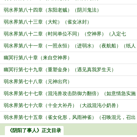
弱水界第八十四章（东阳老贼）（阴川鬼法）
弱水界第八十三章（大蛇）（雀女冰封）
弱水界第八十二章（时间单位不同）（空神界）（入定七
弱水界第八十一章（一照永恒）（进弱水）（夜航船）（纸人
天）
幽冥行第八十章（来自空神界）
舵手）
幽冥行第七十九章（重塑金身）（遇见真我罗生天）
弱水界第七十八章（元神出窍）
弱水界第七十七章（混沌兽攻击防御力翻倍）（如意情急实施
弱水界第七十六章（十全大补丹）（大战混沌小奶兽）
火焰猎杀）
弱水界第七十五章（雀女化形，风雨神雀）（召唤混元，召出
混沌兽）
《阴阳了事人》正文目录